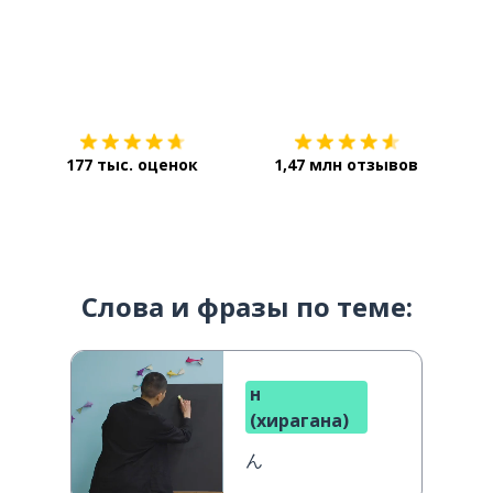
Загрузить из
App Store
Уст
177 тыс. оценок
1,47 млн отзывов
Слова и фразы по теме:
н
(хирагана)
ん