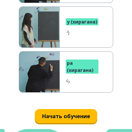
у (хирагана)
う
ра
(хирагана)
ら
Начать обучение