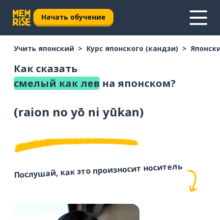
Начать обучение
Учить японский
Курс японского (кандзи)
Японски
Как сказать
смелый как лев
на японском?
(
raion no yō ni yūkan
)
Послушай, как это произносит носитель