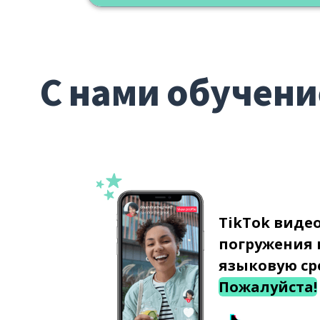
С нами обучени
TikTok виде
погружения 
языковую ср
Пожалуйста!