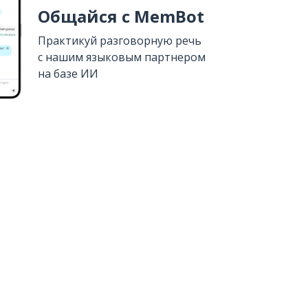
Общайся с MemBot
Практикуй разговорную речь
с нашим языковым партнером
на базе ИИ
Установить из
Google Play