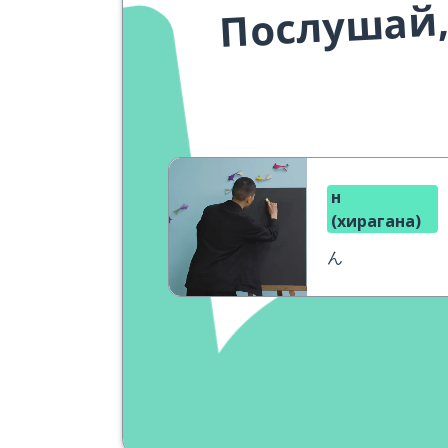
Послушай,
н
(хирагана)
ん