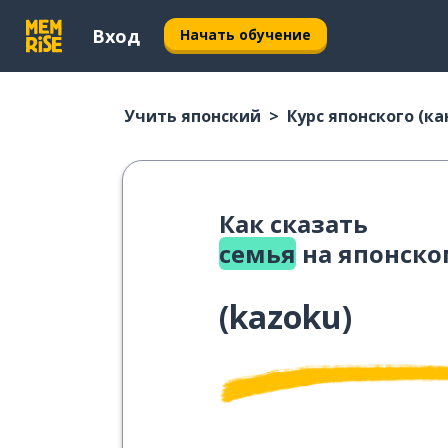
Вход
Начать обучение
Учить японский
Курс японского (ка
Как сказать
семья
на японско
(
kazoku
)