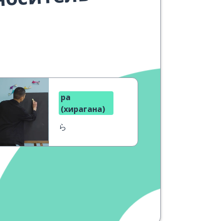
носитель
ра
(хирагана)
ら