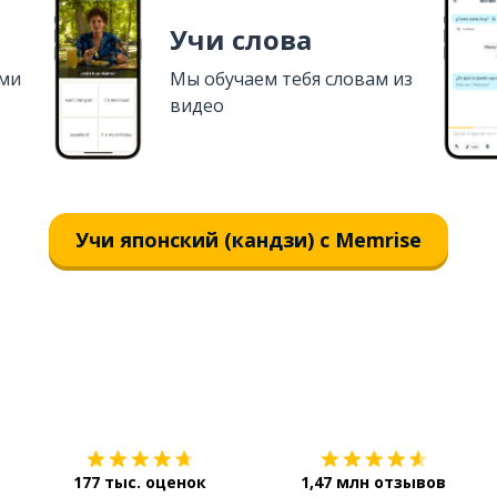
Учи слова
ями
Мы обучаем тебя словам из
видео
Учи японский (кандзи) с Memrise
Загрузить из
App Store
177 тыс. оценок
1,47 млн отзывов