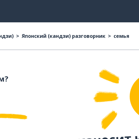
ндзи)
Японский (кандзи) разговорник
семья
м?