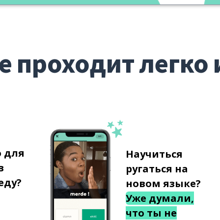
е проходит легко 
о для
Научиться
в
ругаться на
еду?
новом языке?
Уже думали,
что ты не