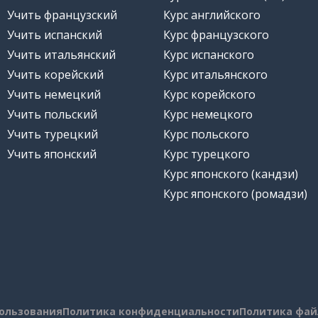
Учить французский
Курс английского
Учить испанский
Курс французского
Учить итальянский
Курс испанского
Учить корейский
Курс итальянского
Учить немецкий
Курс корейского
Учить польский
Курс немецкого
Учить турецкий
Курс польского
Учить японский
Курс турецкого
Курс японского (кандзи)
Курс японского (ромадзи)
пользования
Политика конфиденциальности
Политика фай