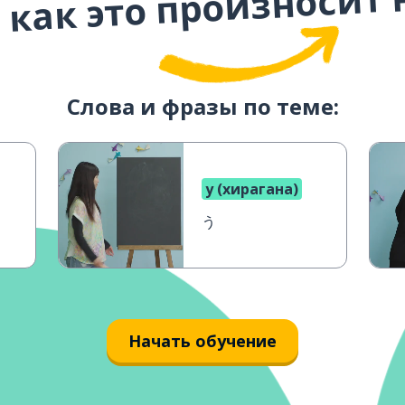
 как это произносит 
Слова и фразы по теме:
у (хирагана)
う
Начать обучение