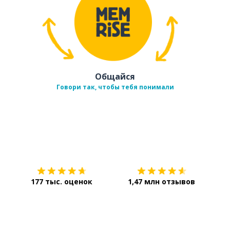
Общайся
Говори так, чтобы тебя понимали
Загрузить из
App Store
Уст
177 тыс. оценок
1,47 млн отзывов