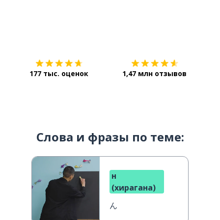
Загрузить из
App Store
Уст
177 тыс. оценок
1,47 млн отзывов
Слова и фразы по теме:
н
(хирагана)
ん