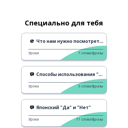
Специально для тебя
Что нам нужно посмотреть?
Уроки
7
слова/фразы
Способы использования "Chotto"
Уроки
5
слова/фразы
Японский "Да" и "Нет"
Уроки
11
слова/фразы