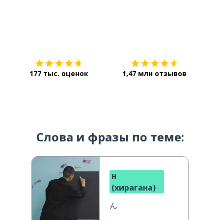
Загрузить из
App Store
Уст
177 тыс. оценок
1,47 млн отзывов
Слова и фразы по теме:
н
(хирагана)
ん