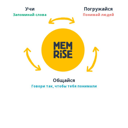
Учи
Погружайся
Запоминай слова
Понимай людей
Общайся
Говори так, чтобы тебя понимали
Загрузить из
App Store
Уст