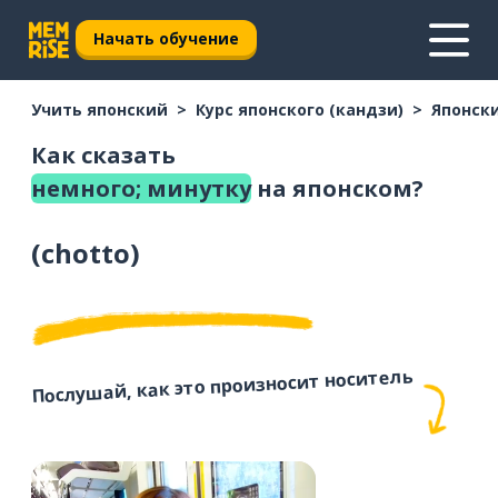
Начать обучение
Учить японский
Курс японского (кандзи)
Японски
Как сказать
немного; минутку
на японском?
(
chotto
)
Послушай, как это произносит носитель