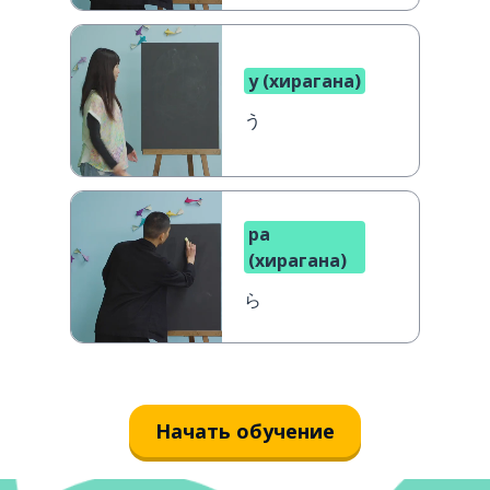
у (хирагана)
う
ра
(хирагана)
ら
Начать обучение