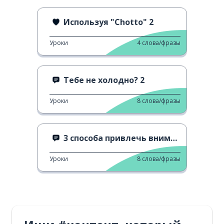
Используя "Chotto" 2
Уроки
4
слова/фразы
Тебе не холодно? 2
Уроки
8
слова/фразы
3 способа привлечь внимание
Уроки
8
слова/фразы