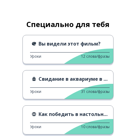
Специально для тебя
Вы видели этот фильм?
Уроки
12
слова/фразы
Свидание в аквариуме в Кагава
Уроки
31
слова/фразы
Как победить в настольном теннисе
Уроки
10
слова/фразы