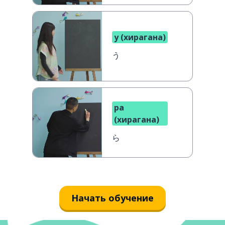
у (хирагана)
う
ра
(хирагана)
ら
Начать обучение