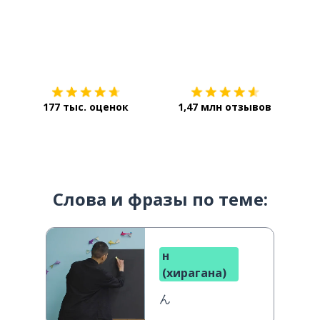
Загрузить из
App Store
Уст
177 тыс. оценок
1,47 млн отзывов
Слова и фразы по теме:
н
(хирагана)
ん