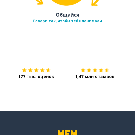
Общайся
Говори так, чтобы тебя понимали
Загрузить из
App Store
Уст
177 тыс. оценок
1,47 млн отзывов