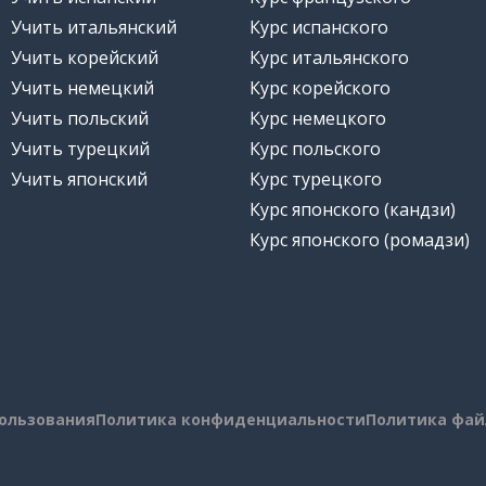
Учить итальянский
Курс испанского
Учить корейский
Курс итальянского
Учить немецкий
Курс корейского
Учить польский
Курс немецкого
Учить турецкий
Курс польского
Учить японский
Курс турецкого
Курс японского (кандзи)
Курс японского (ромадзи)
пользования
Политика конфиденциальности
Политика фай