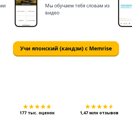
ями
Мы обучаем тебя словам из
видео
Учи японский (кандзи) с Memrise
Загрузить из
App Store
177 тыс. оценок
1,47 млн отзывов