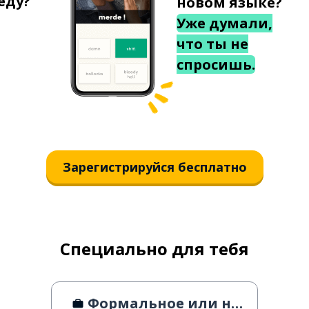
еду?
новом языке?
Уже думали,
что ты не
спросишь.
Зарегистрируйся бесплатно
Специально для тебя
Формальное или неформальное обращение на работе?