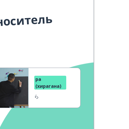
носитель
ра
(хирагана)
ら