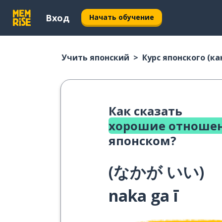
Вход
Начать обучение
Учить японский
Курс японского (ка
Как сказать
хорошие отношен
японском?
(
なかが いい
)
naka ga ī