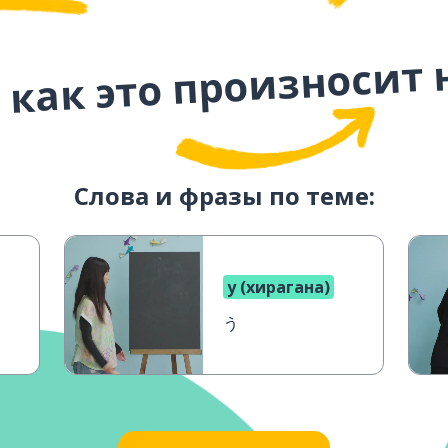
 как это произносит 
Слова и фразы по теме:
у (хирагана)
う