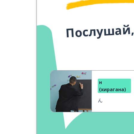
Послушай,
н
(хирагана)
ん