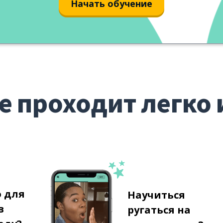
Начать обучение
е проходит легко 
о для
Научиться
в
ругаться на