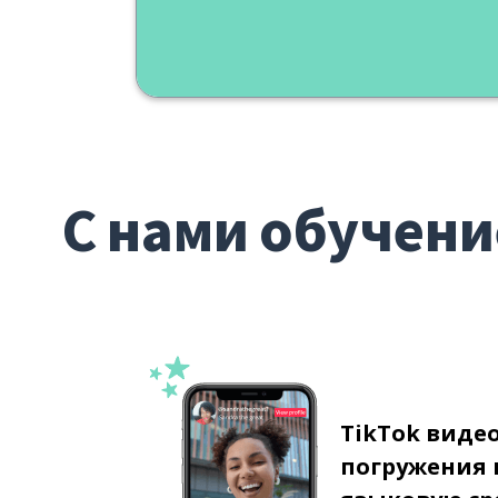
С нами обучени
TikTok виде
погружения 