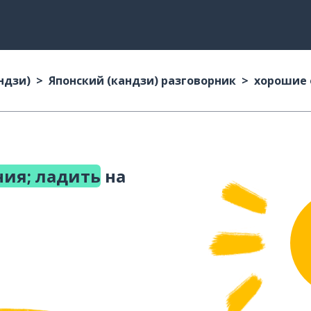
ндзи)
Японский (кандзи) разговорник
хорошие 
ия; ладить
на