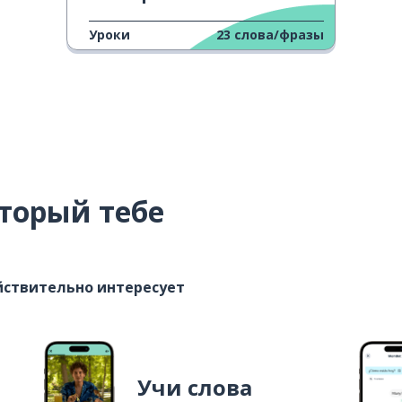
Уроки
23
слова/фразы
торый тебе
ействительно интересует
Учи слова