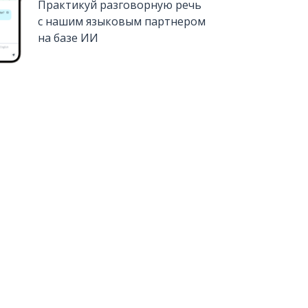
Практикуй разговорную речь
с нашим языковым партнером
на базе ИИ
Установить из
Google Play