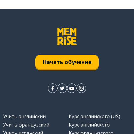
Начать обучение
Учить английский
Курс английского (US)
Учить французский
Курс английского
Учить испанский
Курс французского