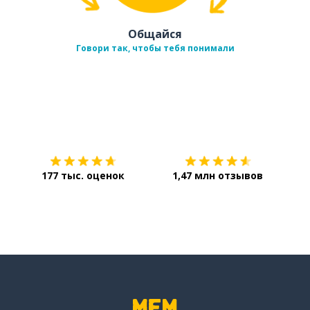
Общайся
Говори так, чтобы тебя понимали
Загрузить из
App Store
Уст
177 тыс. оценок
1,47 млн отзывов