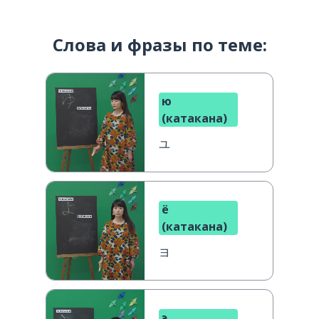
Слова и фразы по теме:
ю
(катакана)
ユ
ё
(катакана)
ヨ
э