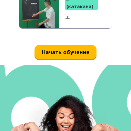
(катакана)
エ
Начать обучение