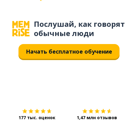
Послушай, как говорят
обычные люди
Начать бесплатное обучение
Загрузить из
App Store
Уст
177 тыс. оценок
1,47 млн отзывов