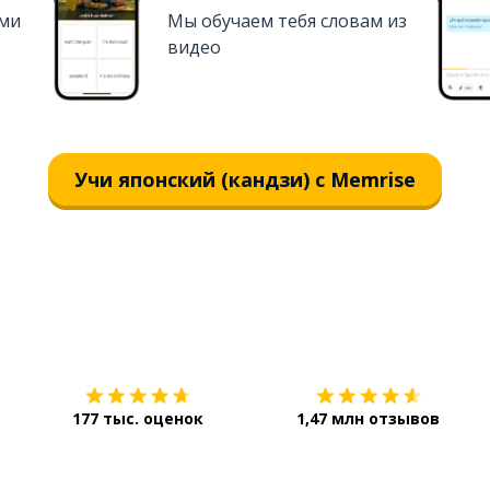
ями
Мы обучаем тебя словам из
видео
Учи японский (кандзи) с Memrise
Загрузить из
App Store
177 тыс. оценок
1,47 млн отзывов