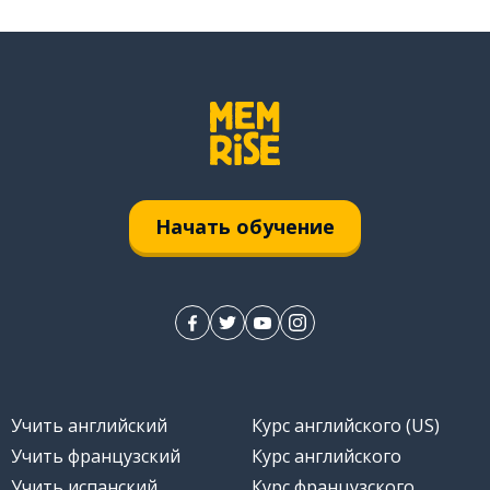
Начать обучение
Учить английский
Курс английского (US)
Учить французский
Курс английского
Учить испанский
Курс французского