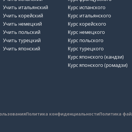
Учить итальянский
Курс испанского
Учить корейский
Курс итальянского
Учить немецкий
Курс корейского
Учить польский
Курс немецкого
Учить турецкий
Курс польского
Учить японский
Курс турецкого
Курс японского (кандзи)
Курс японского (ромадзи)
пользования
Политика конфиденциальности
Политика фай