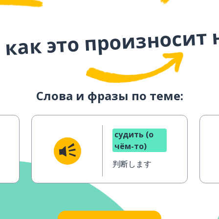
 как это произносит 
Слова и фразы по теме:
судить (о
чём-то)
判断します