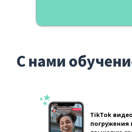
С нами обучени
TikTok виде
погружения 