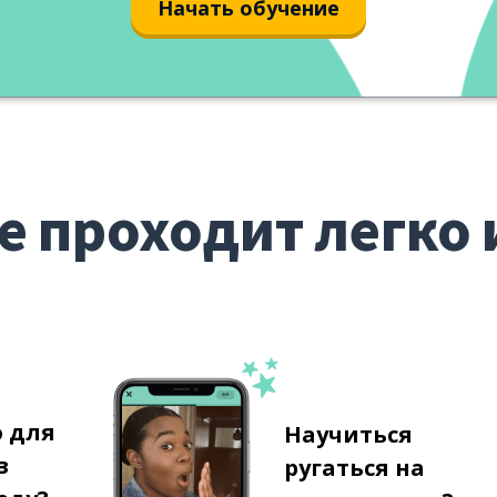
Начать обучение
е проходит легко 
о для
Научиться
в
ругаться на