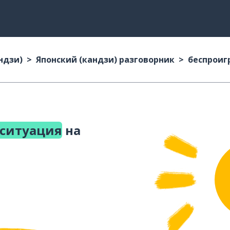
ндзи)
Японский (кандзи) разговорник
беспроиг
ситуация
на