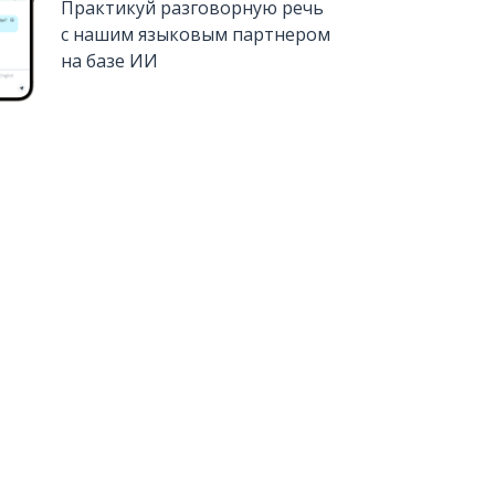
Практикуй разговорную речь
с нашим языковым партнером
на базе ИИ
Установить из
Google Play