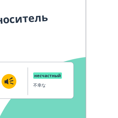
носитель
несчастный
不幸な