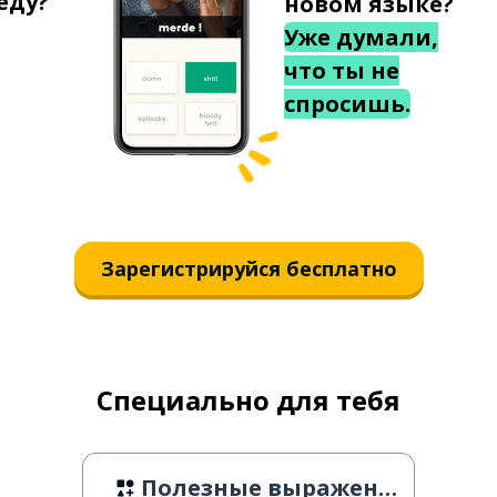
еду?
новом языке?
Уже думали,
что ты не
спросишь.
Зарегистрируйся бесплатно
Специально для тебя
Полезные выражения 8