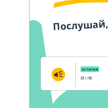
Послушай,
остатки
残り物