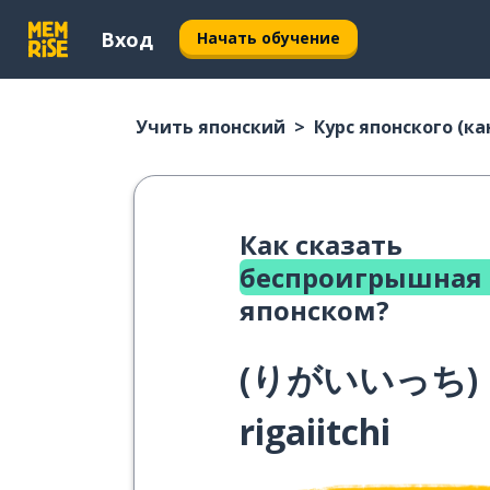
Вход
Начать обучение
Учить японский
Курс японского (ка
Как сказать
беспроигрышная 
японском?
(
りがいいっち
)
rigaiitchi