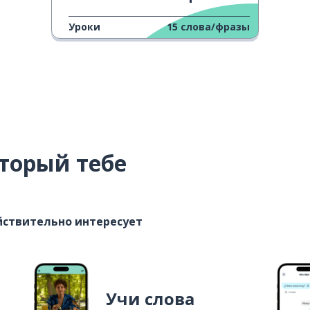
Уроки
15
слова/фразы
торый тебе
ействительно интересует
Учи слова