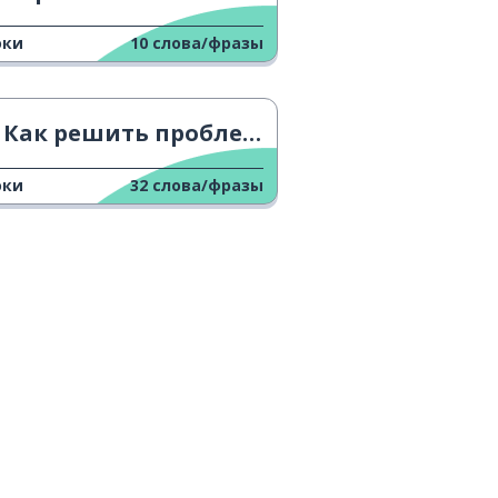
оки
10
слова/фразы
Как решить проблемы в любви
оки
32
слова/фразы