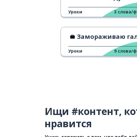
Уроки
3
слова/
Замораживаю галстук моего начальн
Уроки
9
слова/
Ищи #контент, ко
нравится