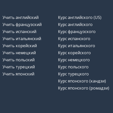
Учить английский
Курс английского (US)
Учить французский
Курс английского
Учить испанский
Курс французского
Учить итальянский
Курс испанского
Учить корейский
Курс итальянского
Учить немецкий
Курс корейского
Учить польский
Курс немецкого
Учить турецкий
Курс польского
Учить японский
Курс турецкого
Курс японского (кандзи)
Курс японского (ромадзи)