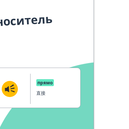
носитель
прямо
直接