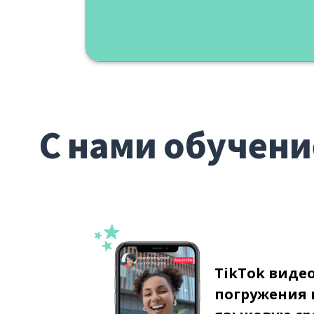
С нами обучени
TikTok виде
погружения 