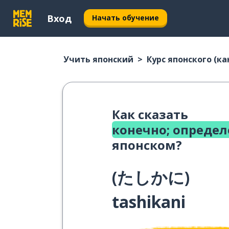
Вход
Начать обучение
Учить японский
Курс японского (ка
Как сказать
конечно; опреде
японском?
(
たしかに
)
tashikani