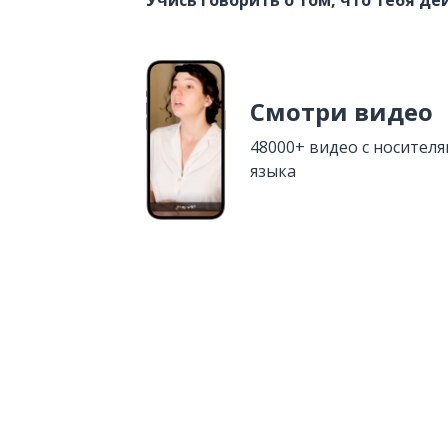
Учись говорить о том, что тебя д
Смотри видео
48000+ видео с носител
языка