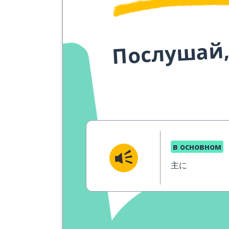
Послушай,
в основном
主に