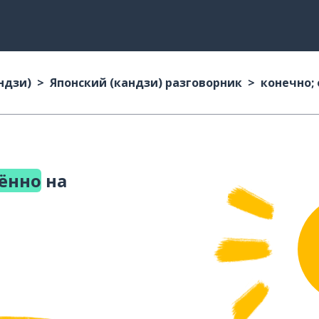
ндзи)
Японский (кандзи) разговорник
конечно;
лённо
на