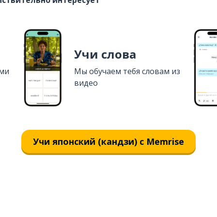
ействительно интересует
Учи слова
ями
Мы обучаем тебя словам из
видео
Учи японский (кандзи) с Memrise
Загрузить из
App Store