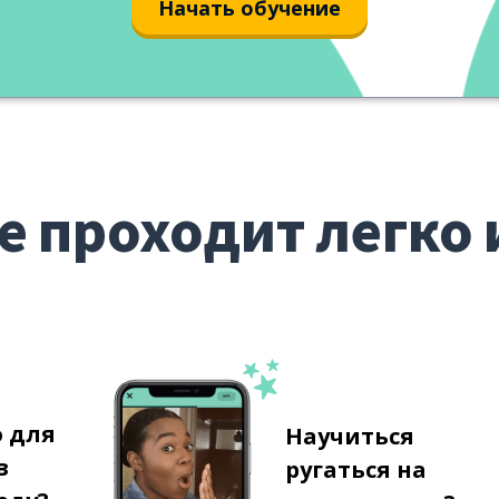
Начать обучение
е проходит легко 
о для
Научиться
в
ругаться на