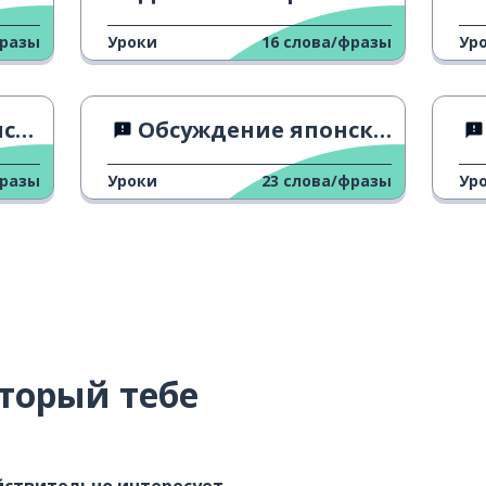
фразы
Уроки
16
слова/фразы
Ур
ика
Обсуждение японского кимоно
фразы
Уроки
23
слова/фразы
Ур
торый тебе