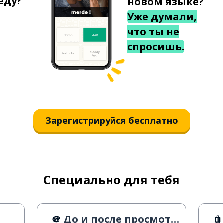
еду?
новом языке?
Уже думали,
что ты не
спросишь.
Зарегистрируйся бесплатно
Специально для тебя
До и после просмотра JOJO