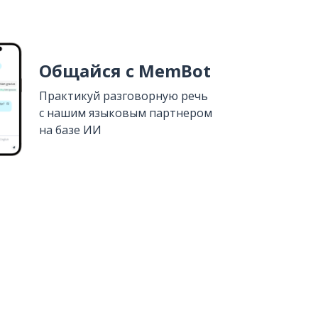
Общайся с MemBot
Практикуй разговорную речь
с нашим языковым партнером
на базе ИИ
Установить из
Google Play