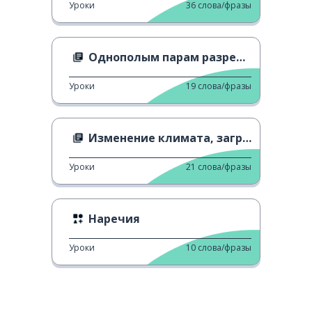
Уроки
36
слова/фразы
Однополым парам разрешено иметь детей?
Уроки
19
слова/фразы
Изменение климата, загрязнение воздуха
Уроки
21
слова/фразы
Наречия
Уроки
10
слова/фразы