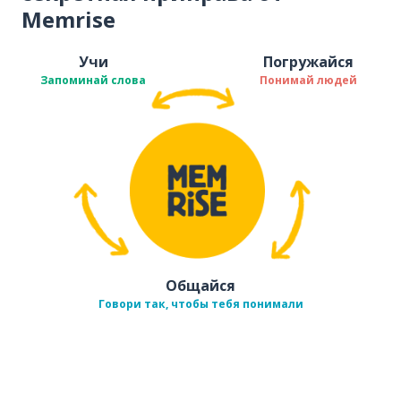
Memrise
Учи
Погружайся
Запоминай слова
Понимай людей
Общайся
Говори так, чтобы тебя понимали
Загрузить из
App Store
Уст