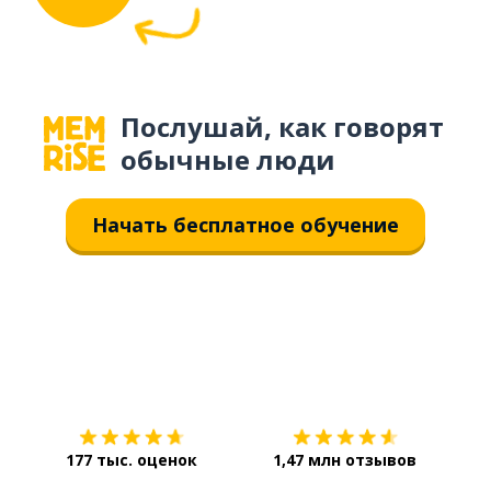
Послушай, как говорят
обычные люди
Начать бесплатное обучение
Загрузить из
App Store
Уст
177 тыс. оценок
1,47 млн отзывов