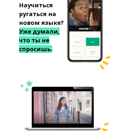
Научиться
ругаться на
новом языке?
Уже думали,
что ты не
спросишь.