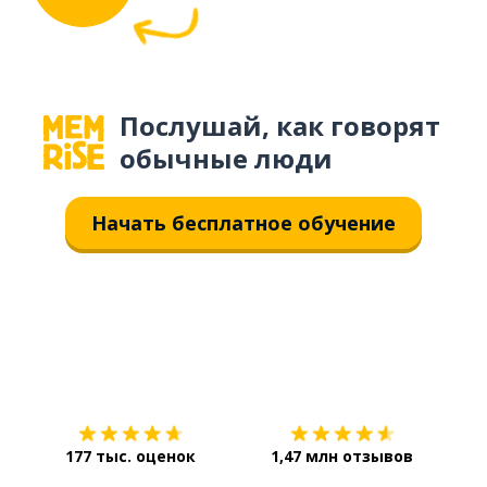
Послушай, как говорят
обычные люди
Начать бесплатное обучение
Загрузить из
App Store
Уст
177 тыс. оценок
1,47 млн отзывов