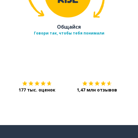
Общайся
Говори так, чтобы тебя понимали
Загрузить из
App Store
Уст
177 тыс. оценок
1,47 млн отзывов