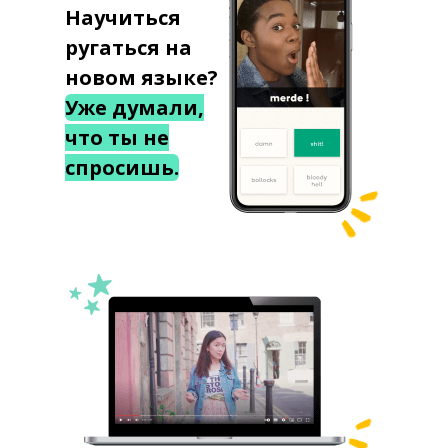
Научиться
ругаться на
новом языке?
Уже думали,
что ты не
спросишь.