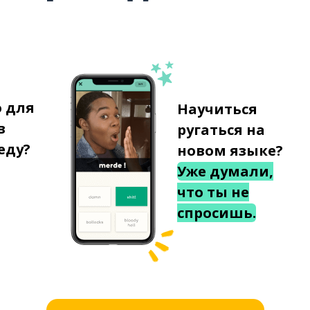
о для
Научиться
в
ругаться на
еду?
новом языке?
Уже думали,
что ты не
спросишь.