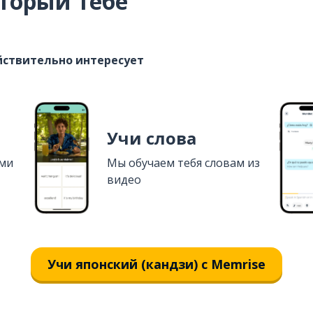
торый тебе
ействительно интересует
Учи слова
ями
Мы обучаем тебя словам из
видео
Учи японский (кандзи) с Memrise