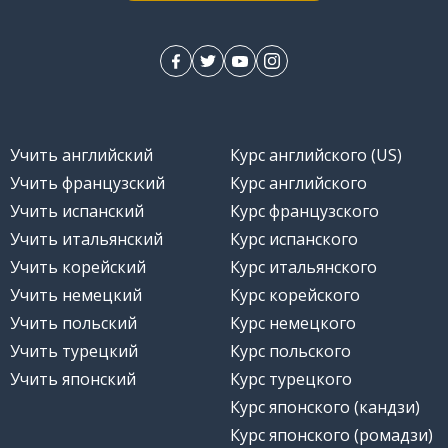
Учить английский
Курс английского (US)
Учить французский
Курс английского
Учить испанский
Курс французского
Учить итальянский
Курс испанского
Учить корейский
Курс итальянского
Учить немецкий
Курс корейского
Учить польский
Курс немецкого
Учить турецкий
Курс польского
Учить японский
Курс турецкого
Курс японского (кандзи)
Курс японского (ромадзи)