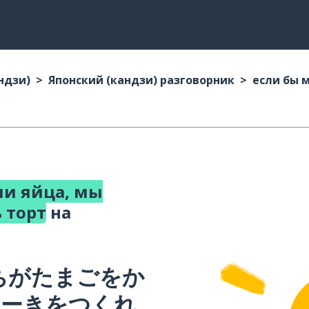
ндзи)
Японский (кандзи) разговорник
если бы 
ли яйца, мы
 торт
на
ちがたまごをか
けーきをつくれ