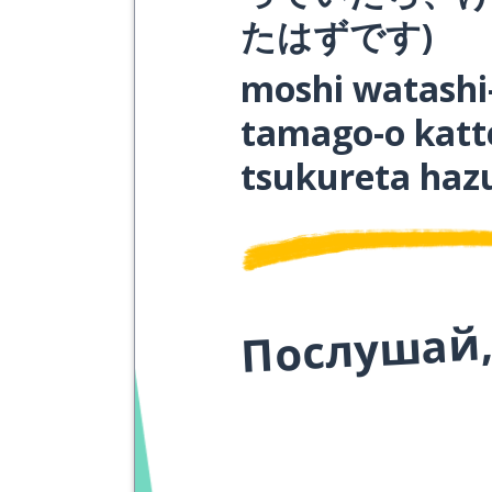
たはずです
)
moshi watashi
tamago-o katte
tsukureta haz
Послушай,