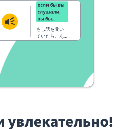
если бы вы
слушали,
вы бы
смогли
もし話を聞い
ответить
ていたら、あ
なたは答えら
れていたはず
です
и увлекательно!