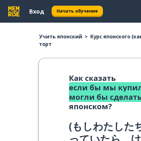
Вход
Начать обучение
Учить японский
Курс японского (ка
торт
Как сказать
если бы мы купи
могли бы сделать
японском?
(
もしわたした
っていたら、