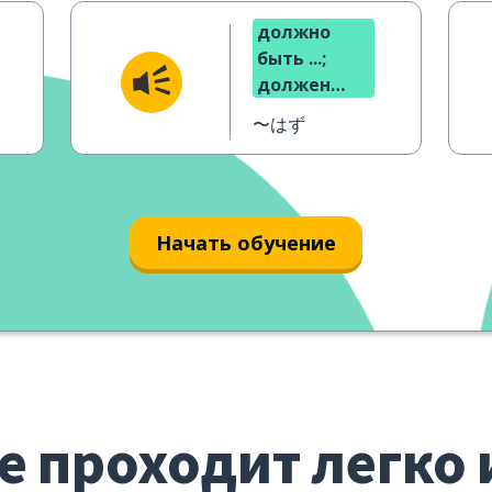
должно
быть ...;
должен
быть ...
〜はず
Начать обучение
е проходит легко 