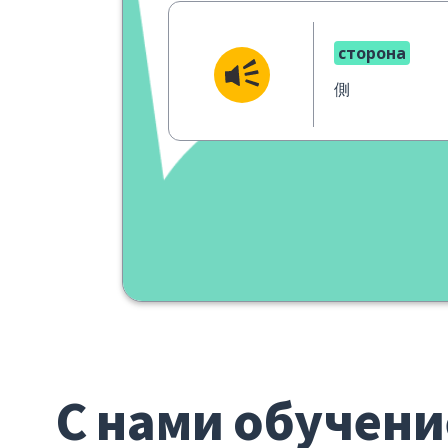
сторона
側
С нами обучени