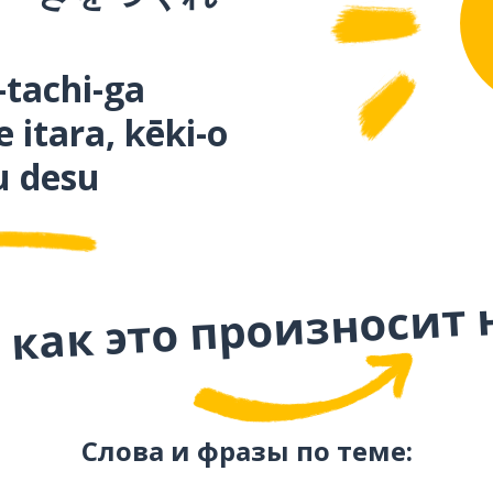
-tachi-ga
 itara, kēki-o
u desu
 как это произносит 
Слова и фразы по теме: