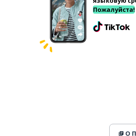
языковую ср
Пожалуйста!
О 