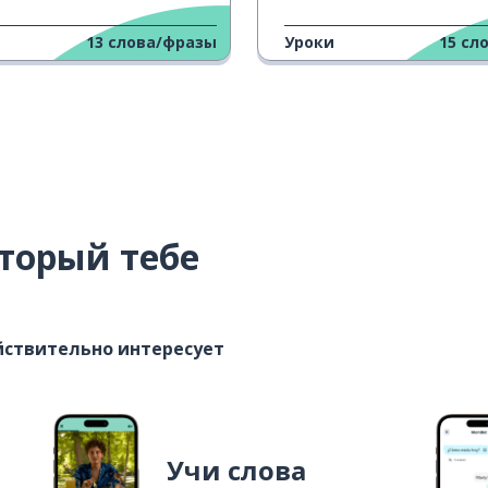
13
слова/фразы
Уроки
15
сл
торый тебе
ействительно интересует
Учи слова