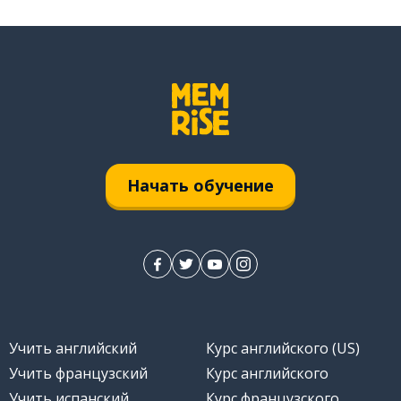
Начать обучение
Учить английский
Курс английского (US)
Учить французский
Курс английского
Учить испанский
Курс французского