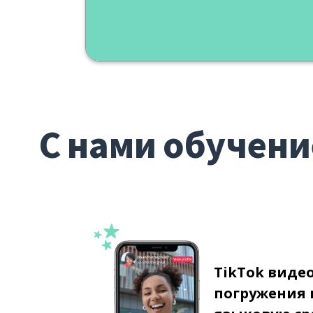
С нами обучени
TikTok виде
погружения 