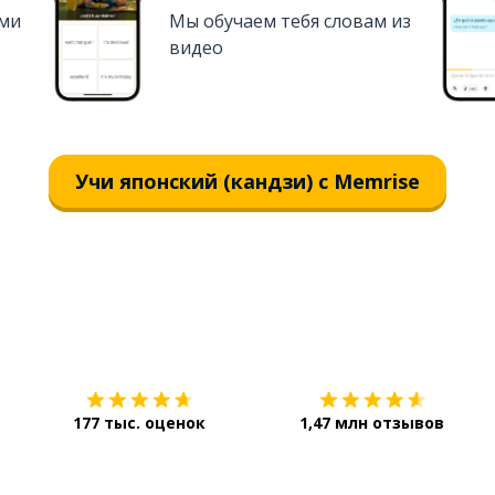
ями
Мы обучаем тебя словам из
видео
Учи японский (кандзи) с Memrise
Загрузить из
App Store
177 тыс. оценок
1,47 млн отзывов