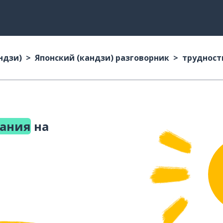
ндзи)
Японский (кандзи) разговорник
трудност
тания
на