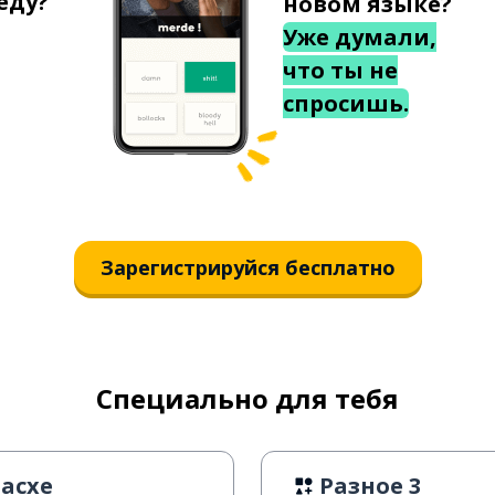
еду?
новом языке?
Уже думали,
что ты не
спросишь.
Зарегистрируйся бесплатно
Специально для тебя
Пасхе
Разное 3