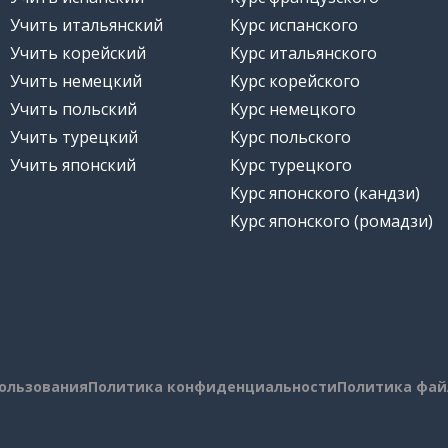
Учить итальянский
Курс испанского
Учить корейский
Курс итальянского
Учить немецкий
Курс корейского
Учить польский
Курс немецкого
Учить турецкий
Курс польского
Учить японский
Курс турецкого
Курс японского (кандзи)
Курс японского (ромадзи)
пользования
Политика конфиденциальности
Политика фай