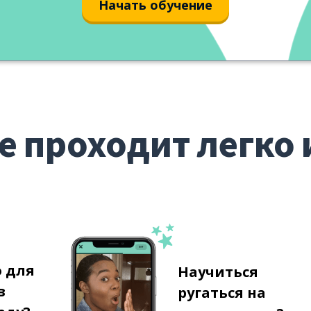
Начать обучение
е проходит легко 
о для
Научиться
в
ругаться на