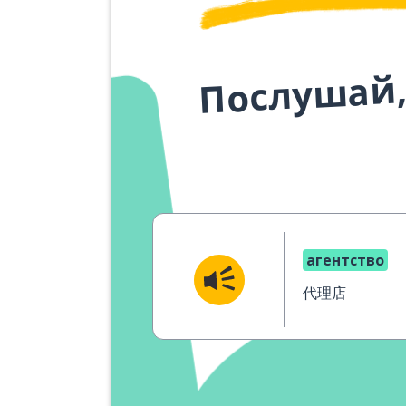
Послушай,
агентство
代理店