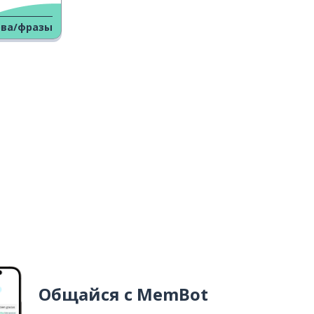
ова/фразы
Общайся с MemBot