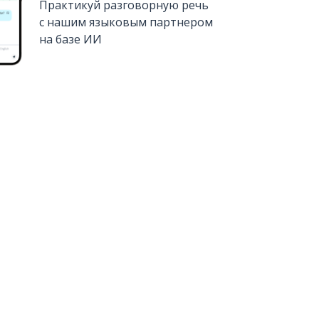
Практикуй разговорную речь
с нашим языковым партнером
на базе ИИ
Установить из
Google Play