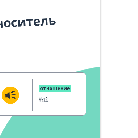
носитель
отношение
態度