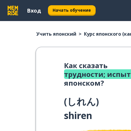
Вход
Начать обучение
Учить японский
Курс японского (ка
Как сказать
трудности; испы
японском?
(
しれん
)
shiren