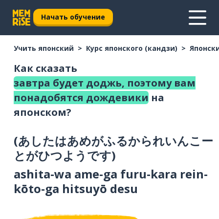
Начать обучение
Учить японский
Курс японского (кандзи)
Японски
Как сказать
завтра будет доджь, поэтому вам
понадобятся дождевики
на
японском?
(
あしたはあめがふるかられいんこー
とがひつようです
)
ashita-wa ame-ga furu-kara rein-
kōto-ga hitsuyō desu