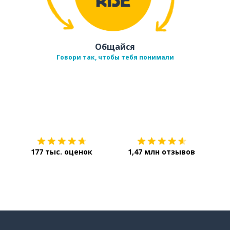
Общайся
Говори так, чтобы тебя понимали
Загрузить из
App Store
Уст
177 тыс. оценок
1,47 млн отзывов