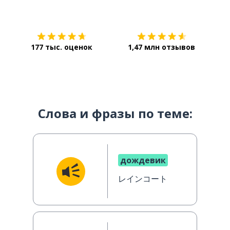
Загрузить из
App Store
Уст
177 тыс. оценок
1,47 млн отзывов
Слова и фразы по теме:
дождевик
レインコート