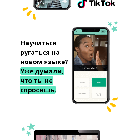
Научиться
ругаться на
новом языке?
Уже думали,
что ты не
спросишь.