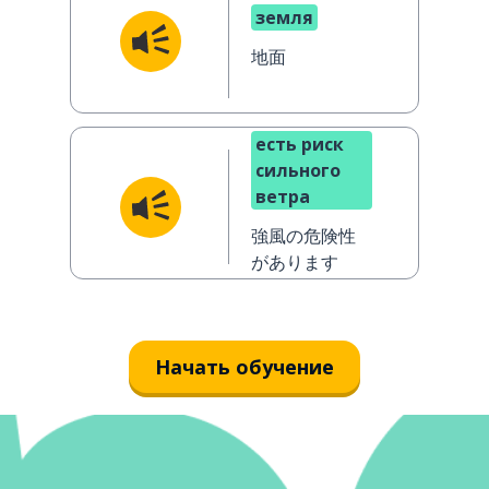
земля
地面
есть риск
сильного
ветра
強風の危険性
があります
Начать обучение