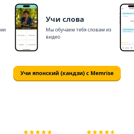
Учи слова
ями
Мы обучаем тебя словам из
видео
Учи японский (кандзи) с Memrise
Загрузить из
App Store