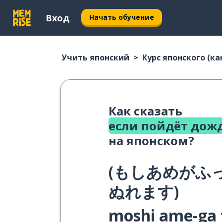
Вход
Начать обучение
Учить японский
Курс японского (ка
Как сказать
если пойдёт дож
на японском?
(
もしあめがふ
ぬれます
)
moshi ame-ga 