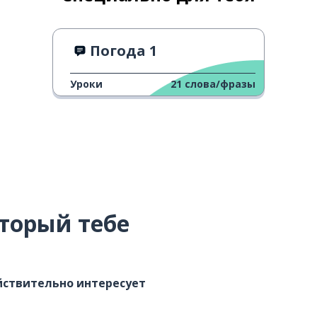
Погода 1
Уроки
21
слова/фразы
торый тебе
ействительно интересует