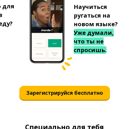
о для
Научиться
в
ругаться на
еду?
новом языке?
Уже думали,
что ты не
спросишь.
Зарегистрируйся бесплатно
Специально для тебя