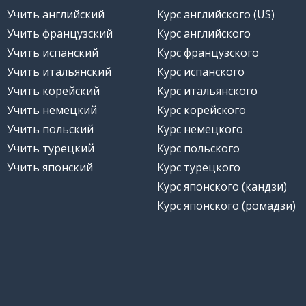
Учить английский
Курс английского (US)
Учить французский
Курс английского
Учить испанский
Курс французского
Учить итальянский
Курс испанского
Учить корейский
Курс итальянского
Учить немецкий
Курс корейского
Учить польский
Курс немецкого
Учить турецкий
Курс польского
Учить японский
Курс турецкого
Курс японского (кандзи)
Курс японского (ромадзи)