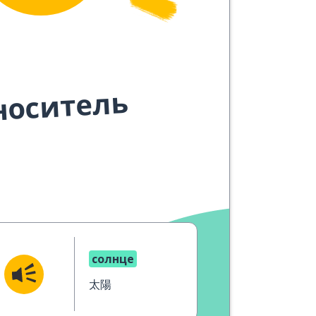
носитель
солнце
太陽