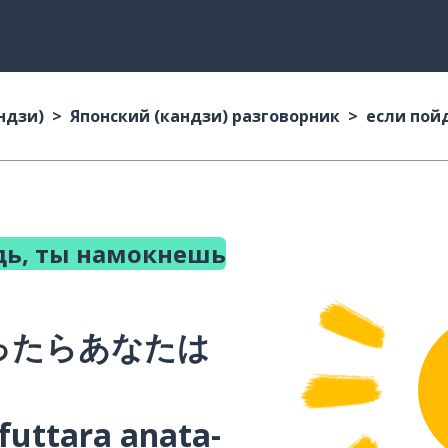
ндзи)
Японский (кандзи) разговорник
если пой
дь, ты намокнешь
ったらあなたは
futtara anata-