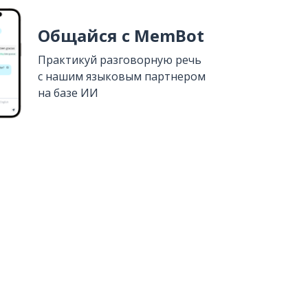
Общайся с MemBot
Практикуй разговорную речь
с нашим языковым партнером
на базе ИИ
Установить из
Google Play