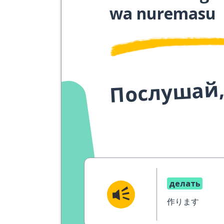
wa nuremasu
Послушай,
делать
作ります