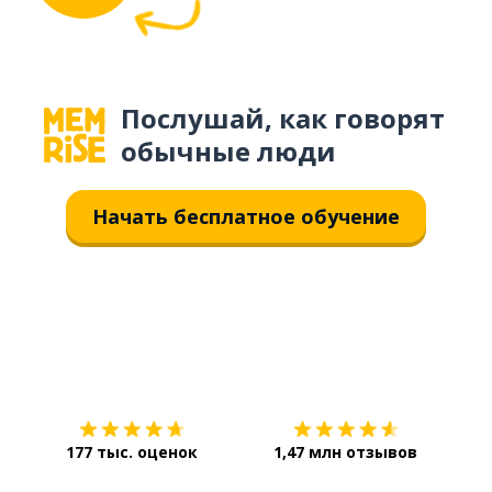
Послушай, как говорят
обычные люди
Начать бесплатное обучение
Загрузить из
App Store
Уст
177 тыс. оценок
1,47 млн отзывов