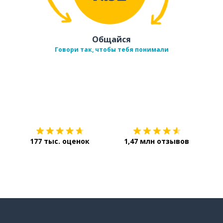
Общайся
Говори так, чтобы тебя понимали
Загрузить из
App Store
Уст
177 тыс. оценок
1,47 млн отзывов