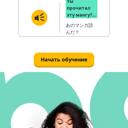
ты
прочитал
эту мангу?
(разговорн.)
あのマンガ読
んだ？
Начать обучение