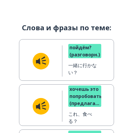
Слова и фразы по теме:
пойдём?
(разговорн.)
一緒に行かな
い？
хочешь это
попробовать?
(предлагая
еду)
これ、食べ
(разговорн.)
る？