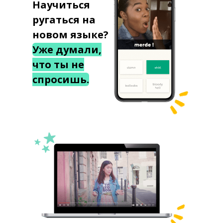
Научиться
ругаться на
новом языке?
Уже думали,
что ты не
спросишь.