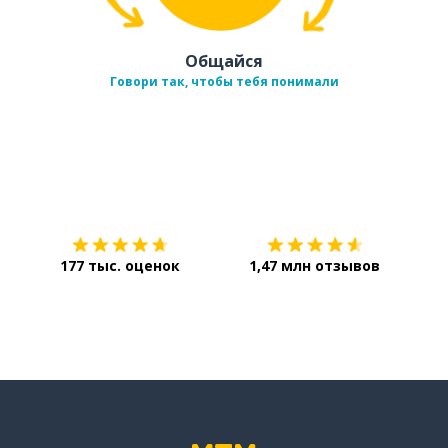
Общайся
Говори так, чтобы тебя понимали
Загрузить из
App Store
Уст
177 тыс. оценок
1,47 млн отзывов