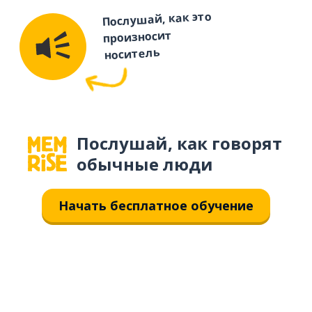
Послушай, как это
произносит
носитель
Послушай, как говорят
обычные люди
Начать бесплатное обучение
Загрузить из
App Store
Уст