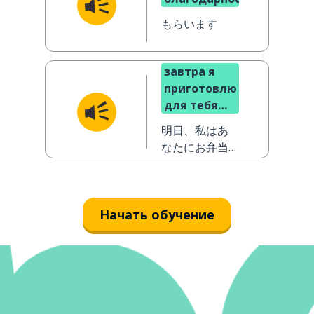
もらいます
завтра я
приготовлю
для тебя
бэнто
明日、私はあ
なたにお弁当
を作ってあげ
ます
Начать обучение