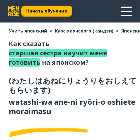
Начать обучение
Учить японский
Курс японского (кандзи)
Японски
Как сказать
старшая сестра научит меня
готовить
на японском?
(
わたしはあねにりょうりをおしえて
もらいます
)
watashi-wa ane-ni ryōri-o oshiete
moraimasu