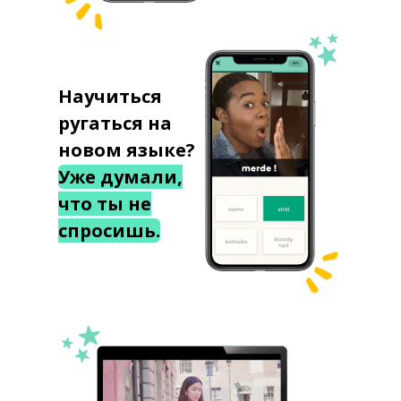
Научиться
ругаться на
новом языке?
Уже думали,
что ты не
спросишь.