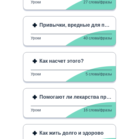
Уроки
27
слова/фразы
Привычки, вредные для психического здоровья
Уроки
40
слова/фразы
Как насчет этого?
Уроки
5
слова/фразы
Помогают ли лекарства при акне?
Уроки
16
слова/фразы
Как жить долго и здорово