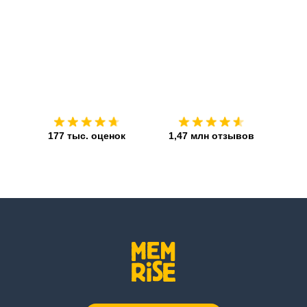
Загрузить из
App Store
Устан
177 тыс. оценок
1,47 млн отзывов