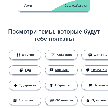
Уроки
21
слова/фразы
Посмотри темы, которые будут
тебе полезны
Другое
Катакана
Основы
Еда
Мнения и убеждения
Отношения
Здоровье
Образование
Покупки
Знакомство
Общество
Путешествия