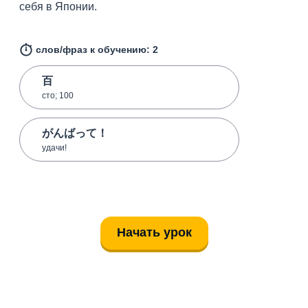
себя в Японии.
слов/фраз к обучению: 2
百
сто; 100
がんばって！
удачи!
Начать урок