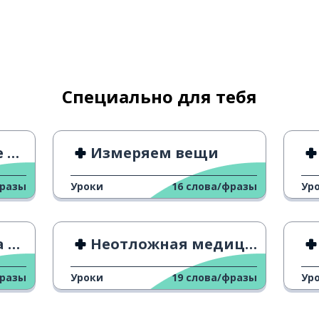
 жизнь
идаемый
Специально для тебя
ит
Измеряем вещи
фразы
Уроки
16
слова/фразы
Ур
ье
Неотложная медицинская помощь 1
фразы
Уроки
19
слова/фразы
Ур