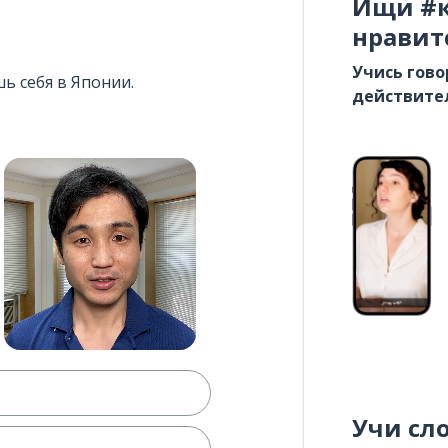
Ищи #к
нравит
Учись гово
ь себя в Японии.
действите
Учи сл