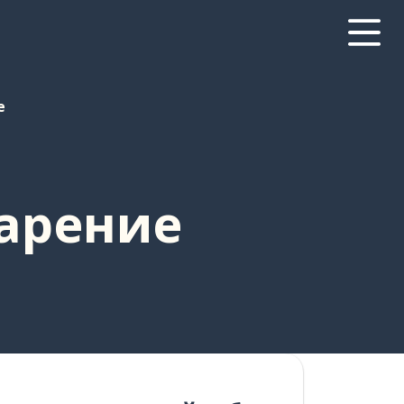
е
тарение