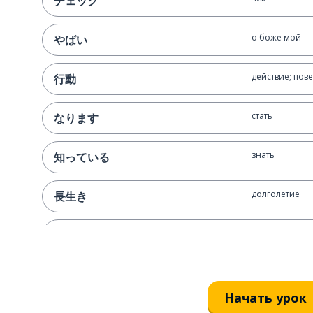
チェック
о боже мой
やばい
действие; пов
行動
стать
なります
знать
知っている
долголетие
長生き
жить
生きる
делая
しています
Начать урок
сколько раз