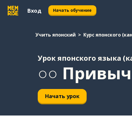
Вход
Начать обучение
Учить японский
Курс японского (ка
Урок японского языка (к
○○ Привыч
Начать урок