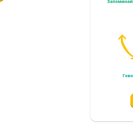
Запоминай
 прогрессировать
а
ование
Гово
лему)