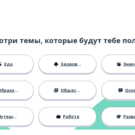
отри темы, которые будут тебе по
Еда
Здоровье
Знаком
бразование
Общество
Осн
утешествия
Работа
Развлече