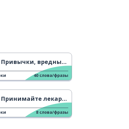
Привычки, вредные для психического здоровья
оки
40
слова/фразы
Принимайте лекарства
оки
8
слова/фразы