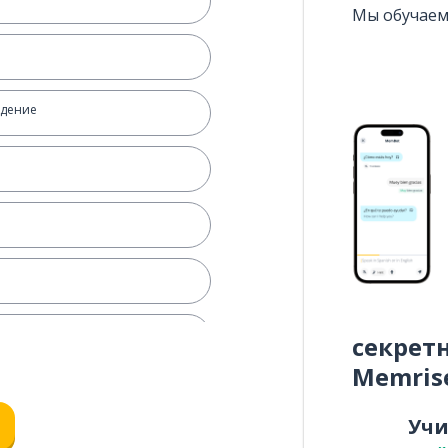
Мы обучаем
едение
секрет
Memris
Уч