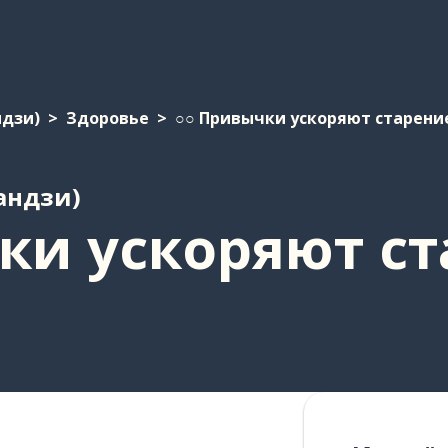
ндзи)
Здоровье
○○ Привычки ускоряют старени
андзи)
ки ускоряют с