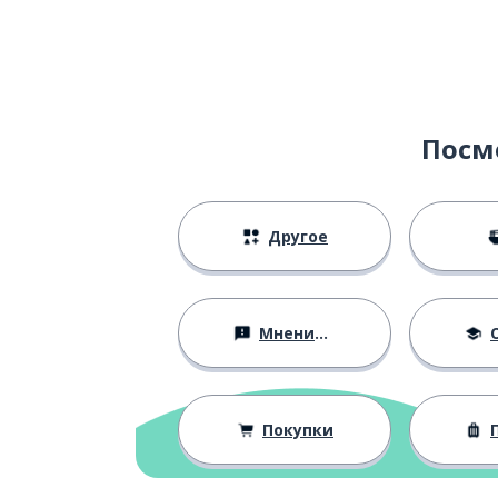
Посм
Другое
Мнения и убеждения
О
Покупки
П