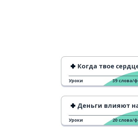
あなたの
повседневная
生活
должный; ож
はず
немного
少しです
Когда твое сердце бол
все; вы
みんな
Уроки
39
слова/
красивый
きれい
Деньги влияют на психическое здоров
Уроки
20
слова/