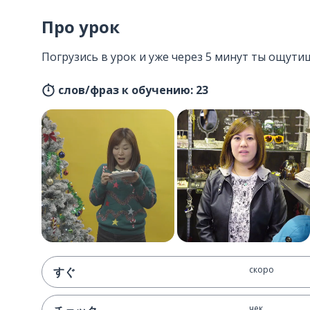
Про урок
Погрузись в урок и уже через 5 минут ты ощутиш
слов/фраз к обучению: 23
скоро
すぐ
чек