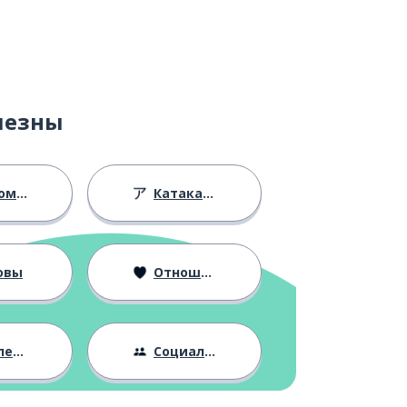
лезны
ство
Катакана
овы
Отношения
ния
Социальная жизнь