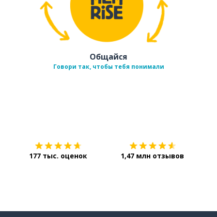
Общайся
Говори так, чтобы тебя понимали
Загрузить из
App Store
Уст
177 тыс. оценок
1,47 млн отзывов