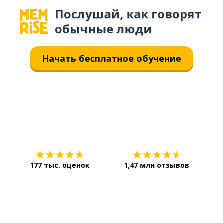
Послушай, как говорят
обычные люди
Начать бесплатное обучение
Загрузить из
App Store
Уст
177 тыс. оценок
1,47 млн отзывов