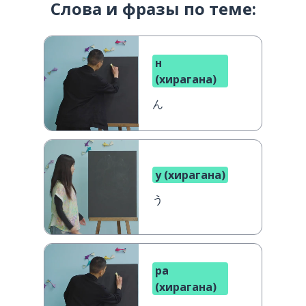
Слова и фразы по теме:
н
(хирагана)
ん
у (хирагана)
う
ра
(хирагана)