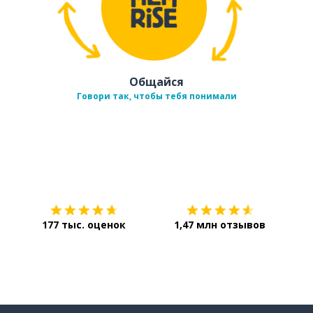
Общайся
Говори так, чтобы тебя понимали
Загрузить из
App Store
Уст
177 тыс. оценок
1,47 млн отзывов