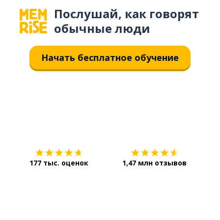
Послушай, как говорят
обычные люди
Начать бесплатное обучение
Загрузить из
App Store
Уст
177 тыс. оценок
1,47 млн отзывов