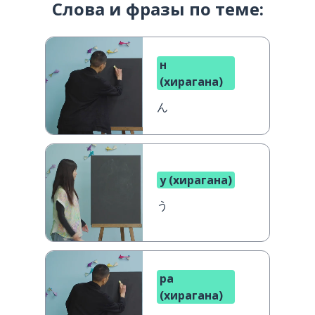
Слова и фразы по теме:
н
(хирагана)
ん
у (хирагана)
う
ра
(хирагана)