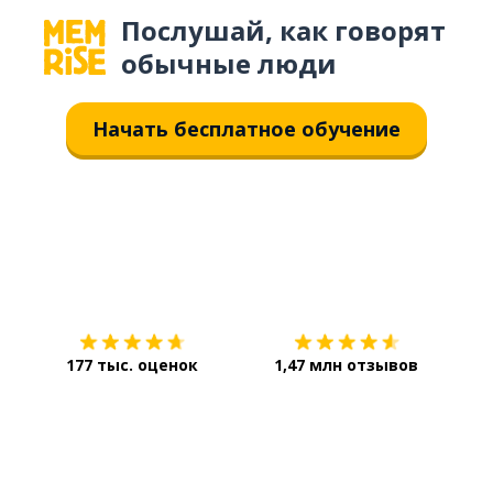
Послушай, как говорят
обычные люди
Начать бесплатное обучение
Загрузить из
App Store
Уст
177 тыс. оценок
1,47 млн отзывов