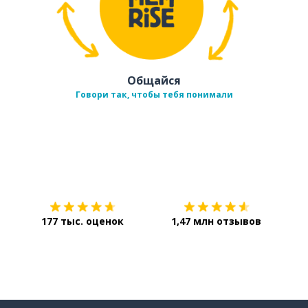
Общайся
Говори так, чтобы тебя понимали
Загрузить из
App Store
Уст
177 тыс. оценок
1,47 млн отзывов