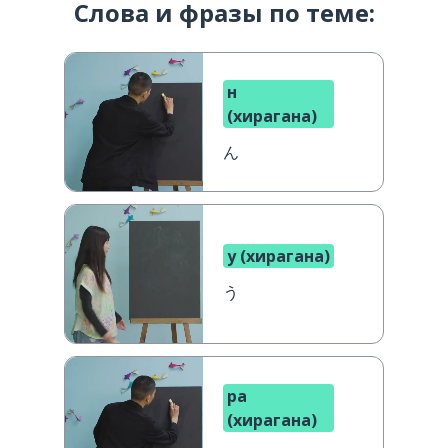
Слова и фразы по теме:
н
(хирагана)
ん
у (хирагана)
う
ра
(хирагана)