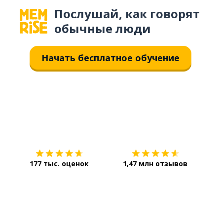
Послушай, как говорят
обычные люди
Начать бесплатное обучение
Загрузить из
App Store
Уст
177 тыс. оценок
1,47 млн отзывов