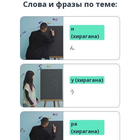
Слова и фразы по теме:
н
(хирагана)
ん
у (хирагана)
う
ра
(хирагана)