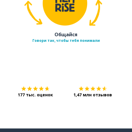
Общайся
Говори так, чтобы тебя понимали
Загрузить из
App Store
Уст
177 тыс. оценок
1,47 млн отзывов