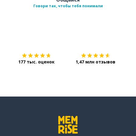
Говори так, чтобы тебя понимали
Загрузить из
App Store
Уст
177 тыс. оценок
1,47 млн отзывов