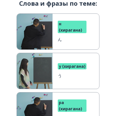
Слова и фразы по теме:
н
(хирагана)
ん
у (хирагана)
う
ра
(хирагана)