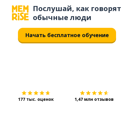
Послушай, как говорят
обычные люди
Начать бесплатное обучение
Загрузить из
App Store
Уст
177 тыс. оценок
1,47 млн отзывов