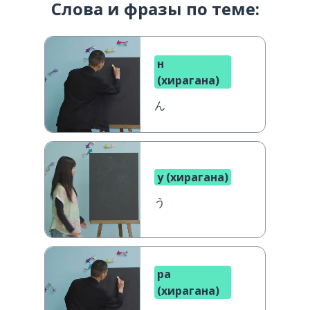
Слова и фразы по теме:
н
(хирагана)
ん
у (хирагана)
う
ра
(хирагана)