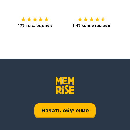
Загрузить из
App Store
Уст
177 тыс. оценок
1,47 млн отзывов
Начать обучение