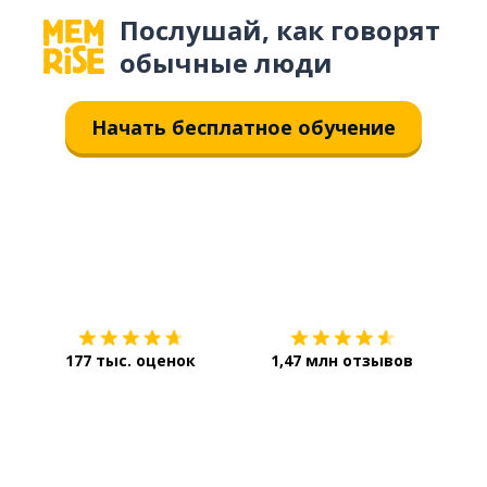
Послушай, как говорят
обычные люди
Начать бесплатное обучение
Загрузить из
App Store
Уст
177 тыс. оценок
1,47 млн отзывов