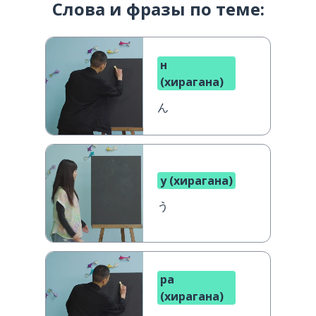
Слова и фразы по теме:
н
(хирагана)
ん
у (хирагана)
う
ра
(хирагана)