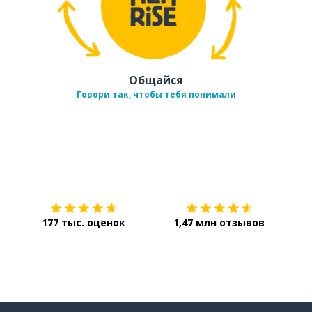
Общайся
Говори так, чтобы тебя понимали
Загрузить из
App Store
Уст
177 тыс. оценок
1,47 млн отзывов