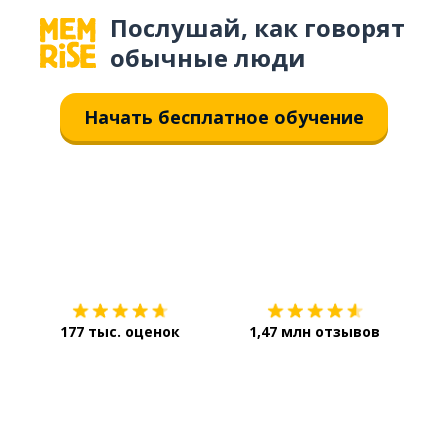
Послушай, как говорят
обычные люди
Начать бесплатное обучение
Загрузить из
App Store
Уст
177 тыс. оценок
1,47 млн отзывов