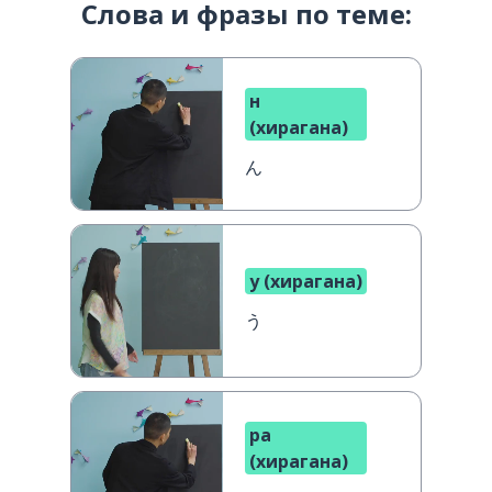
Слова и фразы по теме:
н
(хирагана)
ん
у (хирагана)
う
ра
(хирагана)