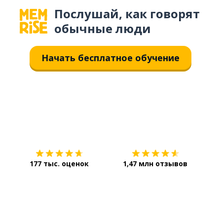
Послушай, как говорят
обычные люди
Начать бесплатное обучение
Загрузить из
App Store
Уст
177 тыс. оценок
1,47 млн отзывов