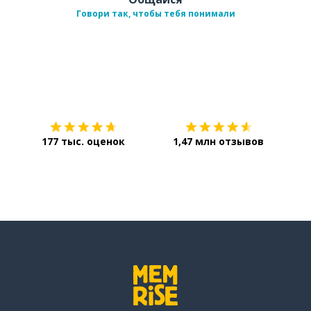
Говори так, чтобы тебя понимали
Загрузить из
App Store
Уст
177 тыс. оценок
1,47 млн отзывов