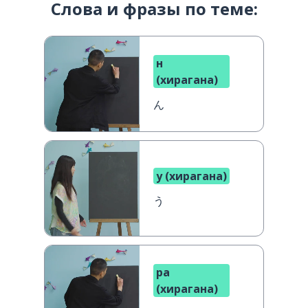
Слова и фразы по теме:
н
(хирагана)
ん
у (хирагана)
う
ра
(хирагана)