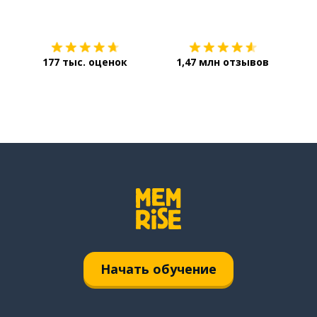
Загрузить из
App Store
Уст
177 тыс. оценок
1,47 млн отзывов
Начать обучение