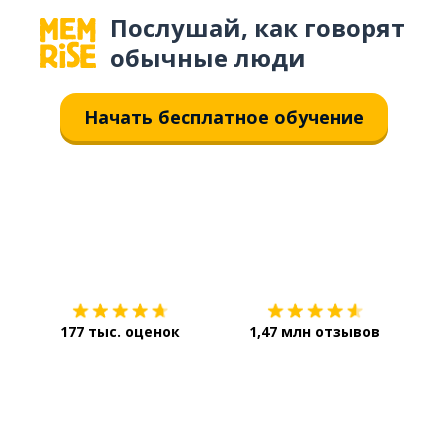
Послушай, как говорят
обычные люди
Начать бесплатное обучение
Загрузить из
App Store
Уст
177 тыс. оценок
1,47 млн отзывов