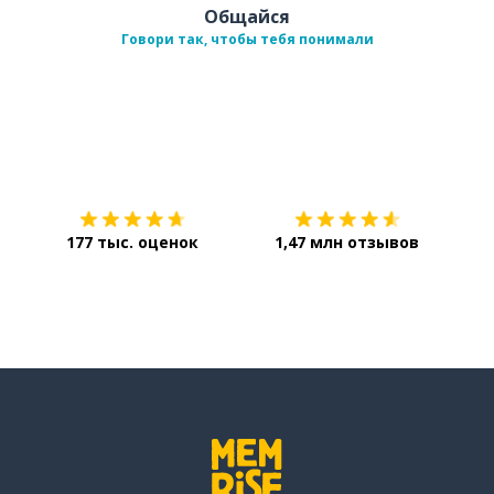
Общайся
Говори так, чтобы тебя понимали
Загрузить из
App Store
Уст
177 тыс. оценок
1,47 млн отзывов