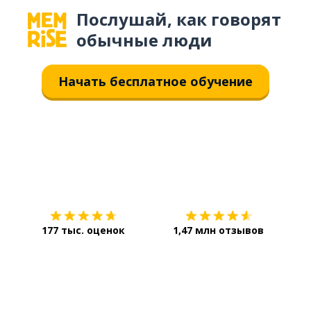
Послушай, как говорят
обычные люди
Начать бесплатное обучение
Загрузить из
App Store
Уст
177 тыс. оценок
1,47 млн отзывов