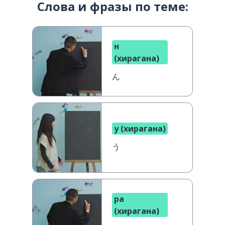
Слова и фразы по теме:
н
(хирагана)
ん
у (хирагана)
う
ра
(хирагана)