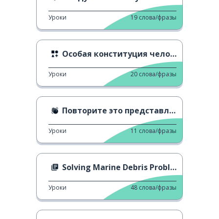
Уроки
19
слова/фразы
Особая конституция человека
Уроки
20
слова/фразы
Повторите это представление
Уроки
11
слова/фразы
Solving Marine Debris Problem
Уроки
48
слова/фразы