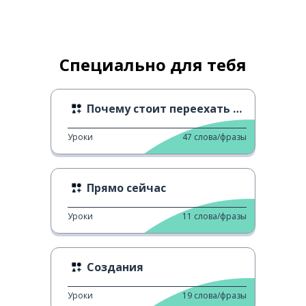
Специально для тебя
Почему стоит переехать в Польшу?
Уроки
47
слова/фразы
Прямо сейчас
Уроки
11
слова/фразы
Создания
Уроки
19
слова/фразы