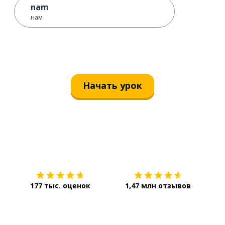
nam
нам
Начать урок
Загрузить из
App Store
Уст
177 тыс. оценок
1,47 млн отзывов