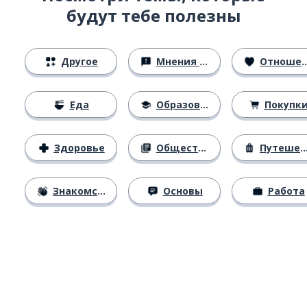
будут тебе полезны
Другое
Мнения и убеждения
Отношения
Еда
Образование
Покупк
Здоровье
Общество
Путешествия
Знакомство
Основы
Работа
Загрузить из
App Store
Уст