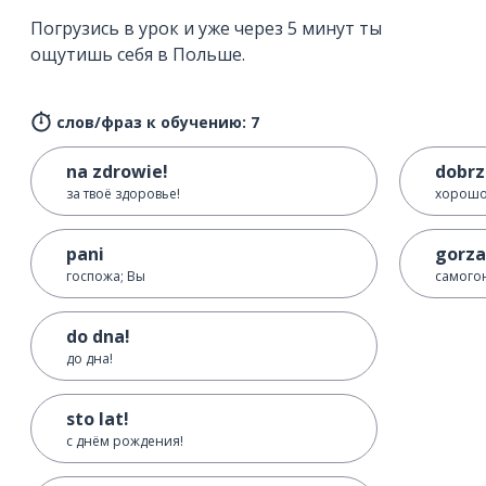
Погрузись в урок и уже через 5 минут ты
ощутишь себя в Польше.
слов/фраз к обучению: 7
na zdrowie!
dobrz
за твоё здоровье!
хорош
pani
gorza
госпожа; Вы
самого
do dna!
до дна!
sto lat!
с днём рождения!