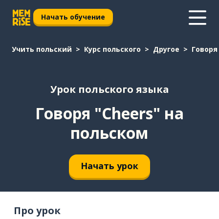
Начать обучение
Учить польский
Курс польского
Другое
Говоря
Урок польского языка
Говоря "Cheers" на
польском
Начать урок
Про урок