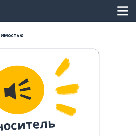
шимостью
носитель