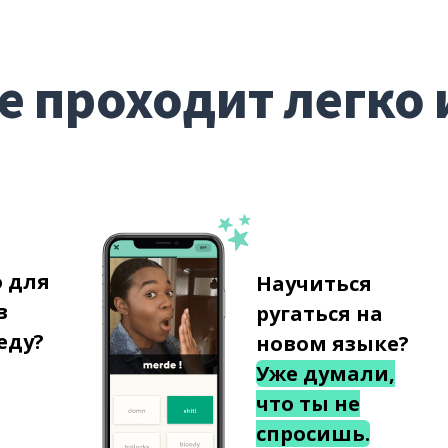
е проходит легко 
о для
Научиться
в
ругаться на
еду?
новом языке?
Уже думали,
что ты не
спросишь.