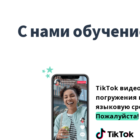
С нами обучени
TikTok виде
погружения 
языковую ср
Пожалуйста!