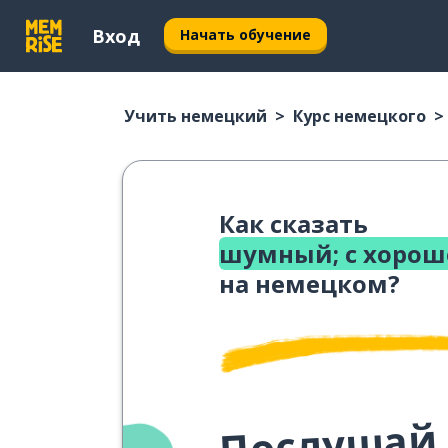
Вход
Начать обучение
Учить немецкий
Курс немецкого
Как сказать
шумный; с хоро
на немецком?
Послушай,