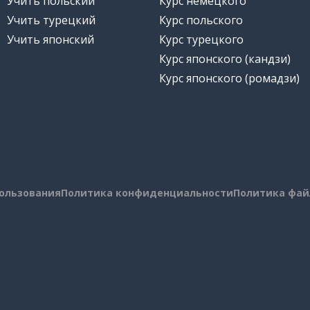
Учить польский
Курс немецкого
Учить турецкий
Курс польского
Учить японский
Курс турецкого
Курс японского (кандзи)
Курс японского (ромадзи)
пользования
Политика конфиденциальности
Политика фай