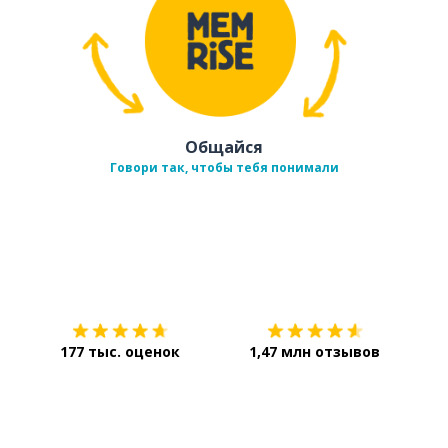
Общайся
Говори так, чтобы тебя понимали
Загрузить из
App Store
Уст
177 тыс. оценок
1,47 млн отзывов