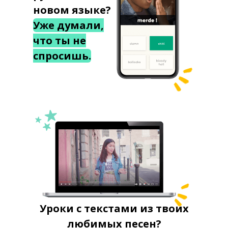
новом языке?
Уже думали,
что ты не
спросишь.
Уроки с текстами из твоих
любимых песен?