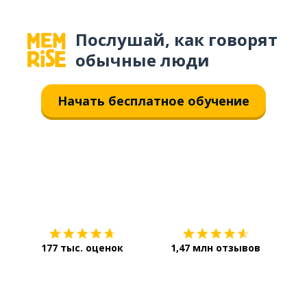
Послушай, как говорят
обычные люди
Начать бесплатное обучение
Загрузить из
App Store
Уст
177 тыс. оценок
1,47 млн отзывов