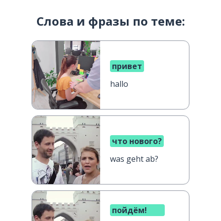
Слова и фразы по теме:
привет
hallo
что нового?
was geht ab?
пойдём!