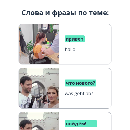
Слова и фразы по теме:
привет
hallo
что нового?
was geht ab?
пойдём!