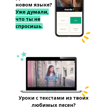
новом языке?
Уже думали,
что ты не
спросишь.
Уроки с текстами из твоих
любимых песен?