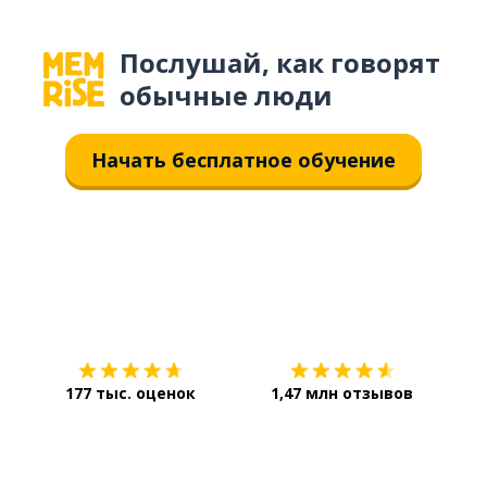
Послушай, как говорят
обычные люди
Начать бесплатное обучение
Загрузить из
App Store
Уст
177 тыс. оценок
1,47 млн отзывов