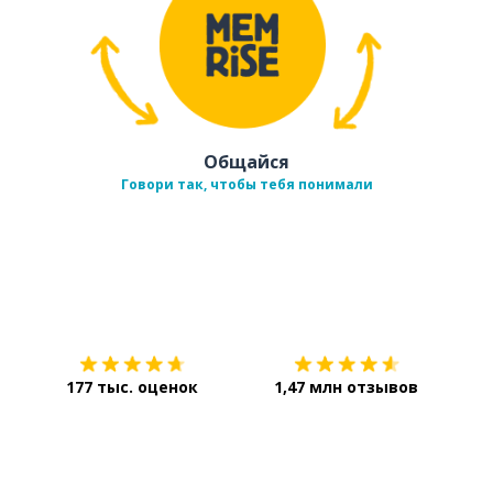
Общайся
Говори так, чтобы тебя понимали
Загрузить из
App Store
Уст
177 тыс. оценок
1,47 млн отзывов