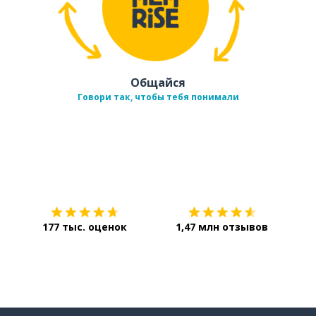
Общайся
Говори так, чтобы тебя понимали
Загрузить из
App Store
Уст
177 тыс. оценок
1,47 млн отзывов