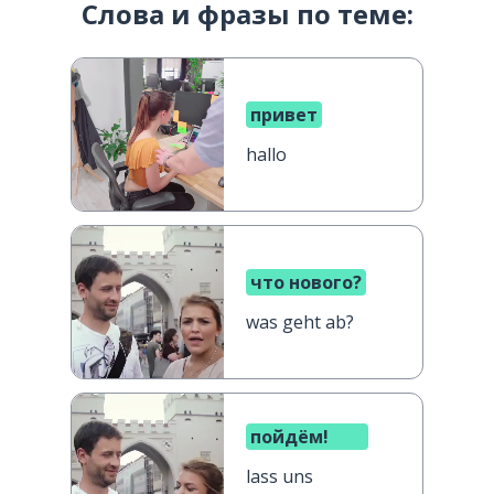
Слова и фразы по теме:
привет
hallo
что нового?
was geht ab?
пойдём!
lass uns