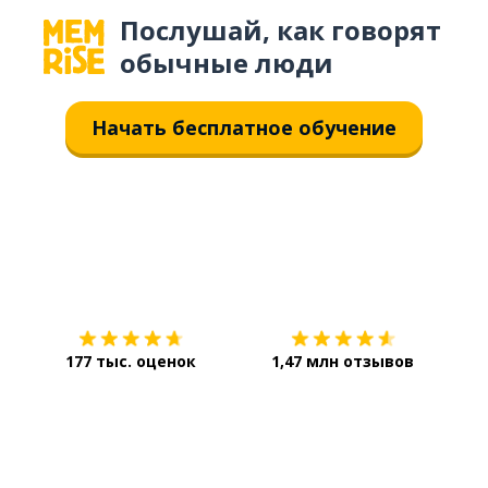
Послушай, как говорят
обычные люди
Начать бесплатное обучение
Загрузить из
App Store
Уст
177 тыс. оценок
1,47 млн отзывов