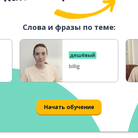
Слова и фразы по теме:
дешёвый
billig
Начать обучение