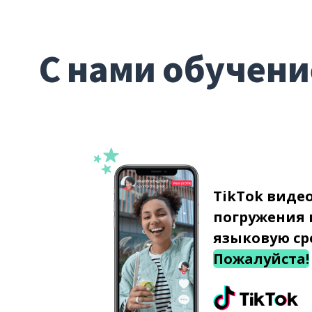
С нами обучени
TikTok виде
погружения 
языковую ср
Пожалуйста!