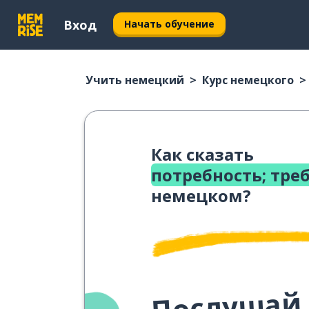
Вход
Начать обучение
Учить немецкий
Курс немецкого
Как сказать
потребность; тре
немецком?
Послушай,