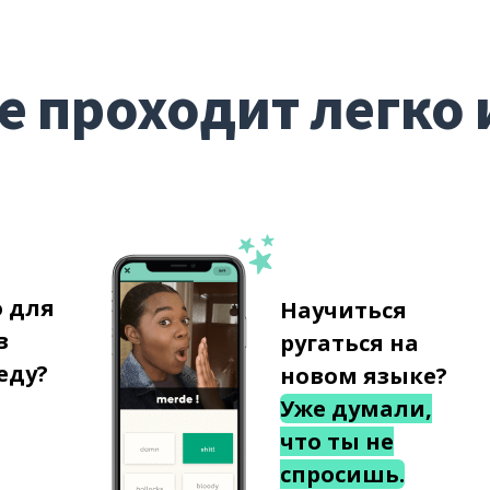
е проходит легко 
о для
Научиться
в
ругаться на
еду?
новом языке?
Уже думали,
что ты не
спросишь.