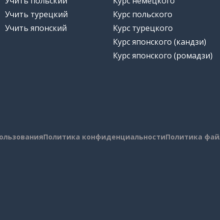
Учить польский
Курс немецкого
Учить турецкий
Курс польского
Учить японский
Курс турецкого
Курс японского (кандзи)
Курс японского (ромадзи)
пользования
Политика конфиденциальности
Политика фай