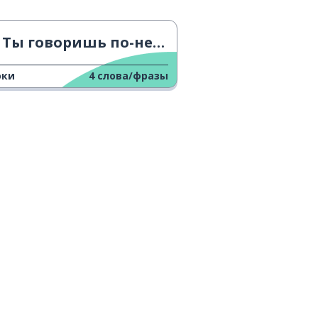
Ты говоришь по-немецки? 2
оки
4
слова/фразы