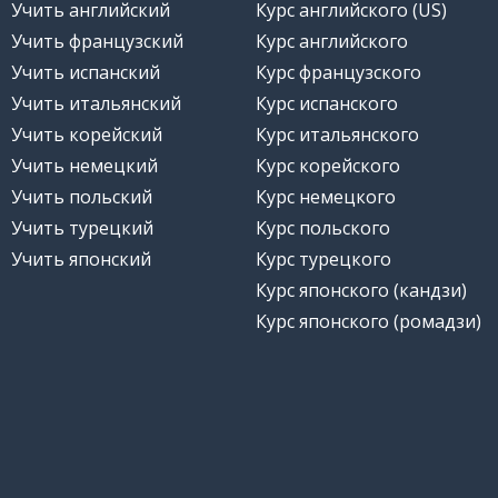
Учить английский
Курс английского (US)
Учить французский
Курс английского
Учить испанский
Курс французского
Учить итальянский
Курс испанского
Учить корейский
Курс итальянского
Учить немецкий
Курс корейского
Учить польский
Курс немецкого
Учить турецкий
Курс польского
Учить японский
Курс турецкого
Курс японского (кандзи)
Курс японского (ромадзи)