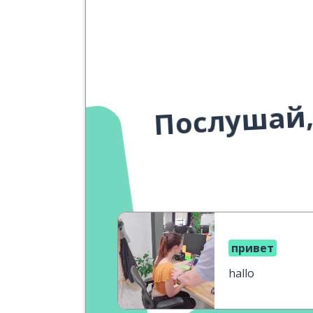
Послушай,
привет
hallo