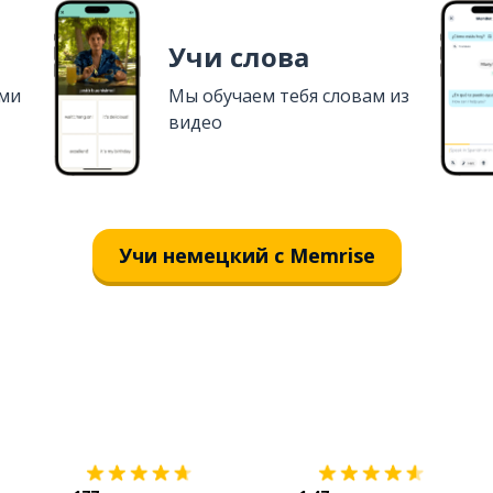
Учи слова
ями
Мы обучаем тебя словам из
видео
Учи немецкий с Memrise
Загрузить из
App Store