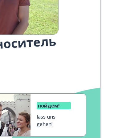
носитель
пойдём!
lass uns
gehen!