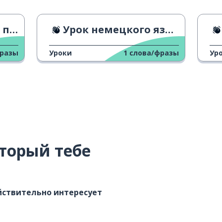
цки
Урок немецкого языка
фразы
Уроки
1
слова/фразы
Ур
торый тебе
ействительно интересует