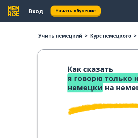
Вход
Начать обучение
Учить немецкий
Курс немецкого
Как сказать
я говорю только 
немецки
на неме