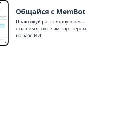
Общайся с MemBot
Практикуй разговорную речь
с нашим языковым партнером
на базе ИИ
Установить из
Google Play