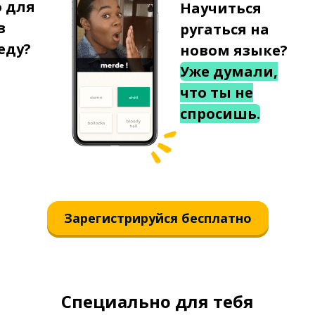
о для
Научиться
в
ругаться на
еду?
новом языке?
Уже думали,
что ты не
спросишь.
Зарегистрируйся бесплатно
Специально для тебя