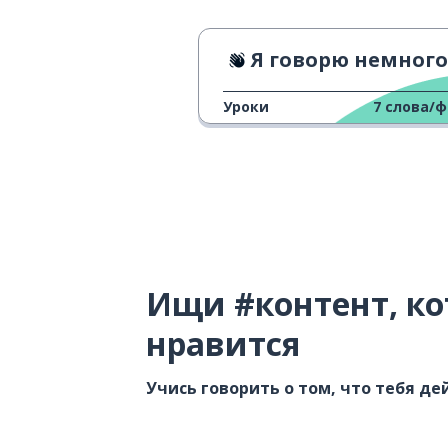
Я говорю немного по-неме
Уроки
7
слова/
Ищи #контент, ко
нравится
Учись говорить о том, что тебя д