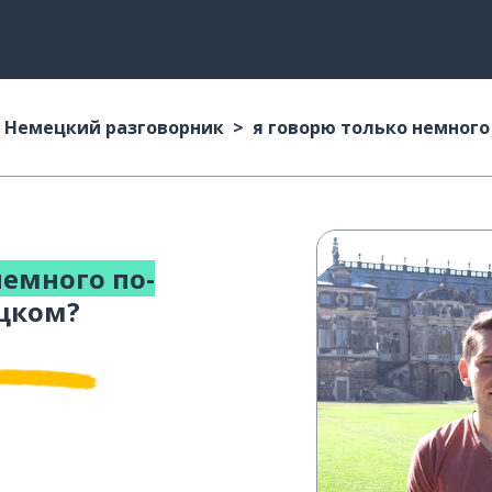
Немецкий разговорник
я говорю только немного
немного по-
цком?