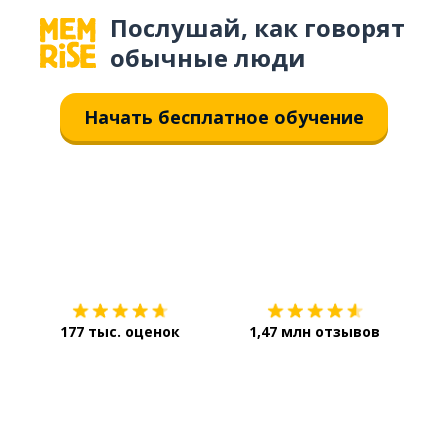
Послушай, как говорят
обычные люди
Начать бесплатное обучение
Загрузить из
App Store
Уст
177 тыс. оценок
1,47 млн отзывов