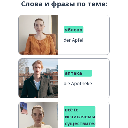
Слова и фразы по теме:
яблоко
der Apfel
аптека
die Apotheke
всё (с
исчисляемыми
существительными)