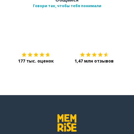
Говори так, чтобы тебя понимали
Загрузить из
App Store
Уст
177 тыс. оценок
1,47 млн отзывов