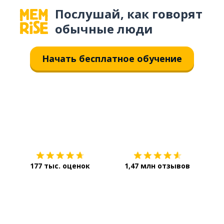
Послушай, как говорят
обычные люди
Начать бесплатное обучение
Загрузить из
App Store
Уст
177 тыс. оценок
1,47 млн отзывов