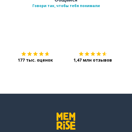
Говори так, чтобы тебя понимали
Загрузить из
App Store
Уст
177 тыс. оценок
1,47 млн отзывов