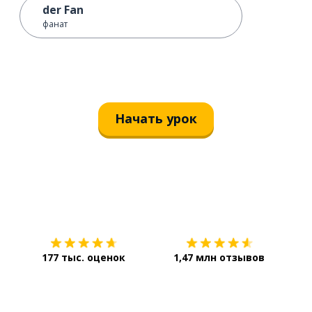
der Fan
фанат
Начать урок
Загрузить из
App Store
Уст
177 тыс. оценок
1,47 млн отзывов