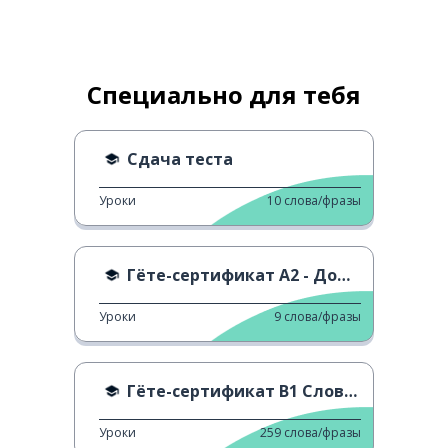
Специально для тебя
Сдача теста
Уроки
10
слова/фразы
Гёте-сертификат A2 - Домашнее хозяйство
Уроки
9
слова/фразы
Гёте-сертификат B1 Словарь - S
Уроки
259
слова/фразы