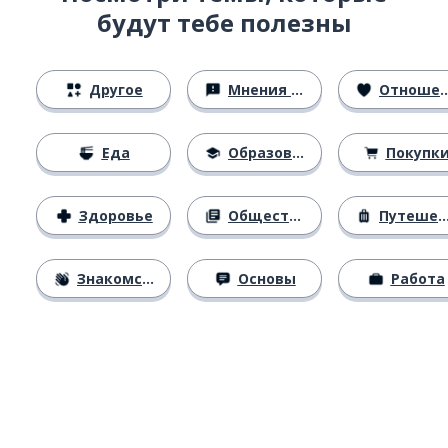
будут тебе полезны
Другое
Мнения и убеждения
Отношения
Еда
Образование
Покупк
Здоровье
Общество
Путешествия
Знакомство
Основы
Работа
Загрузить из
App Store
Уст