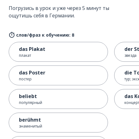
Погрузись в урок и уже через 5 минут ты
ощутишь себя в Германии.
слов/фраз к обучению: 8
das Plakat
der S
плакат
звезда
das Poster
die T
постер
тур; эк
beliebt
das K
популярный
концер
berühmt
знаменитый