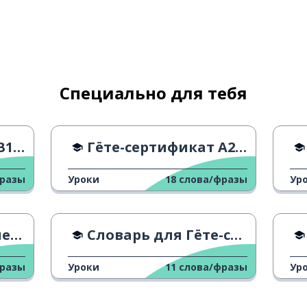
Специально для тебя
я
- C
Гёте-сертификат A2 - Технология
фразы
Уроки
18
слова/фразы
Ур
на
Словарь для Гёте-сертификата A1 - U
фразы
Уроки
11
слова/фразы
Ур