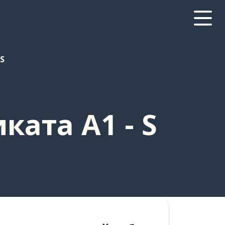
S
ката A1 - S