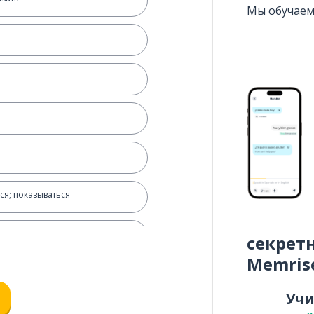
Мы обучаем
ься; показываться
авить
секрет
Memris
Уч