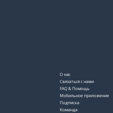
das Sofa
немедленно; с
sofort
сын; сыновья
der Sohn; die Söhne
должно быть
sollen
солнце
die Sonne
поздно
spät
О нас
Связаться с нами
позже; после
später
FAQ & Помощь
Мобильное приложение
меню
die Speisekarte
Подписка
Команда
играть