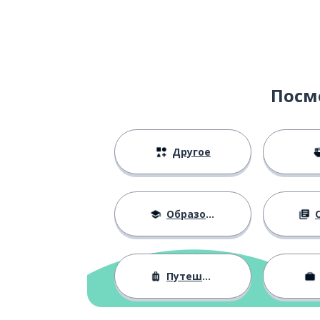
schwimmen
бассейн
das Schwimmbad
озеро
der See
Посм
море
die See
Другое
увидеться
sich sehen
достопримеча
die Sehenswürdigkeit
Образование
О
очень
sehr
Путешествия
его
sein; seine
быть на