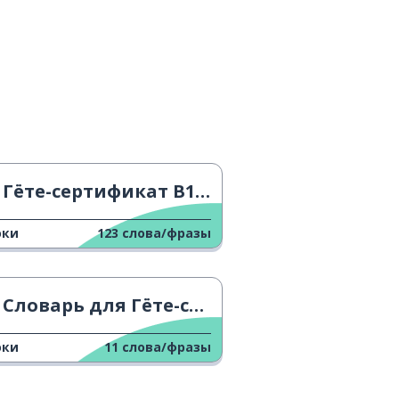
Гёте-сертификат B1 Словарь - G
оки
123
слова/фразы
Словарь для Гёте-сертификата A1 - O
оки
11
слова/фразы