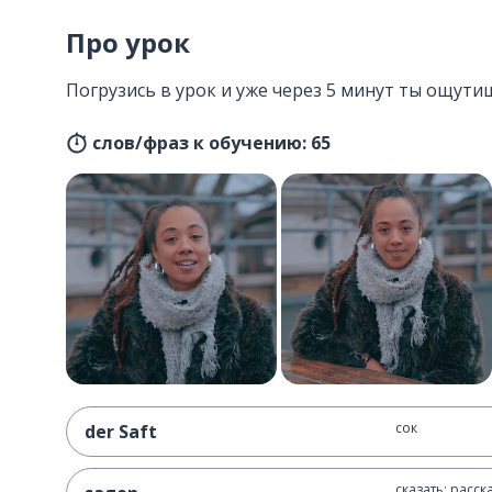
Про урок
Погрузись в урок и уже через 5 минут ты ощути
слов/фраз к обучению: 65
сок
der Saft
сказать; расск