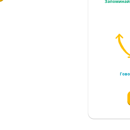
Запоминай
Гово
тро
лый