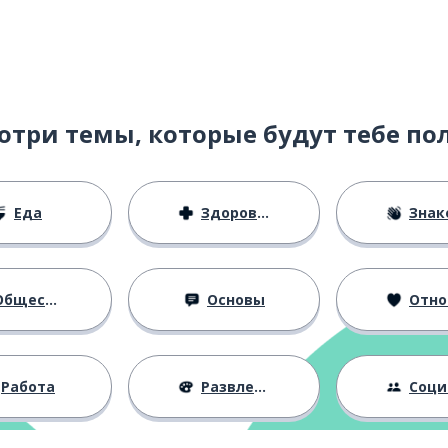
отри темы, которые будут тебе по
Еда
Здоровье
Знаком
тельность
бщество
Основы
Отноше
Работа
Развлечения
Социальная 