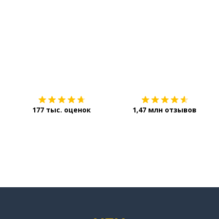
дший
Загрузить из
App Store
177 тыс. оценок
1,47 млн отзывов
лучае; иначе