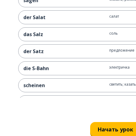
sagen
салат
der Salat
соль
das Salz
предложение
der Satz
электричка
die S-Bahn
светить; казат
scheinen
послать; отпр
schicken
знак; щит
das Schild
Начать урок
спать