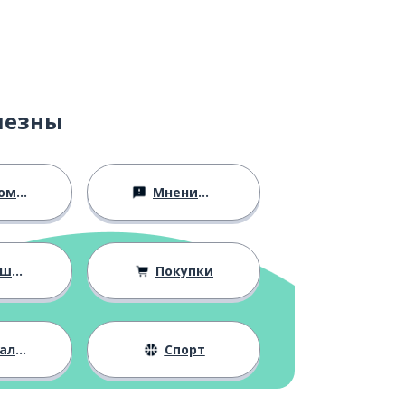
лезны
ство
Мнения и убеждения
ния
Покупки
жизнь
Спорт