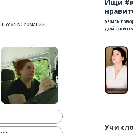
Ищи #к
нравит
Учись гово
шь себя в Германии.
действите
Учи сл
азать