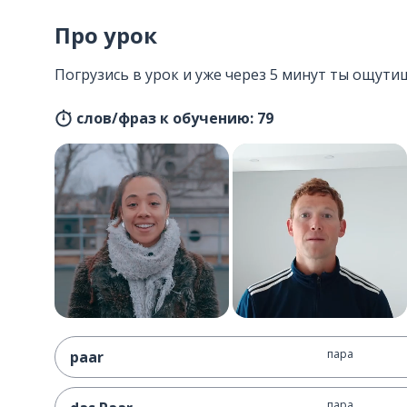
Про урок
Погрузись в урок и уже через 5 минут ты ощути
слов/фраз к обучению: 79
пара
paar
пара