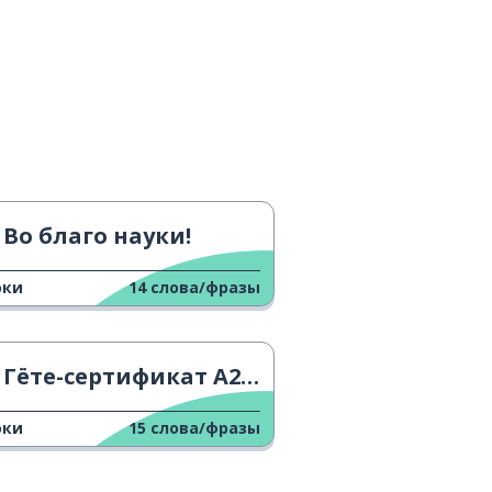
Во благо науки!
оки
14
слова/фразы
Гёте-сертификат A2 - Одежда
оки
15
слова/фразы