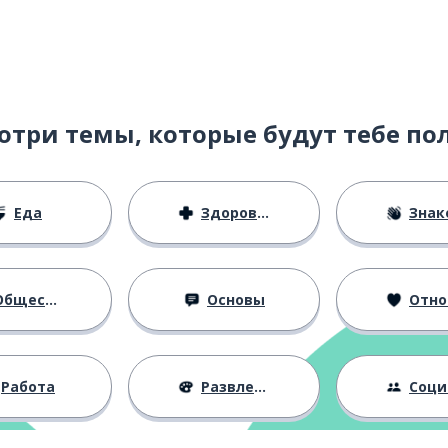
отри темы, которые будут тебе по
ддерживать
Еда
Здоровье
Знаком
ость
бщество
Основы
Отноше
Работа
Развлечения
Социальная 