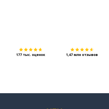
Загрузить из
App Store
е
177 тыс. оценок
1,47 млн отзывов
о; пространство; поле