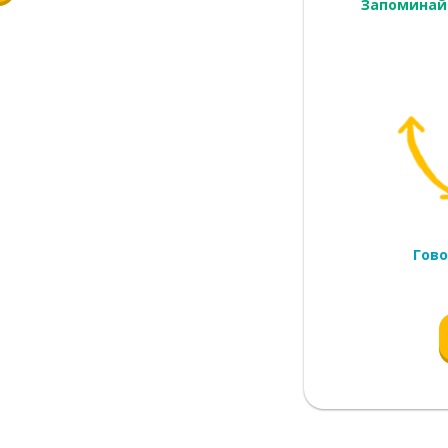
Запоминай
сажирка
ответствовать; вмещаться
Гово
ссивная