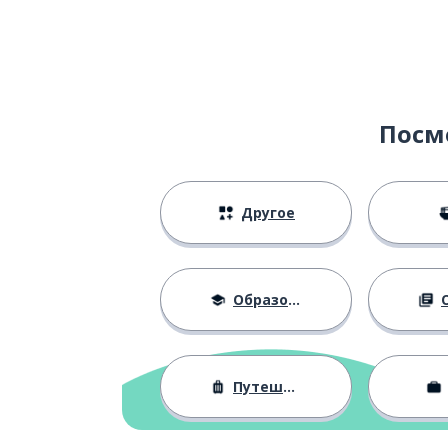
die Pfanne
перец
der Pfeffer
растение
die Pflanze
Посм
ухаживать; по
pflegen
Другое
долг; обязанн
die Pflicht
фантазия
die Phantasie
Образование
О
гриб
der Pilz
Путешествия
пицца
die Pizza
плакат