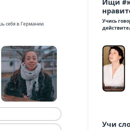
Ищи #к
нравит
Учись гово
шь себя в Германии.
действите
Учи сл