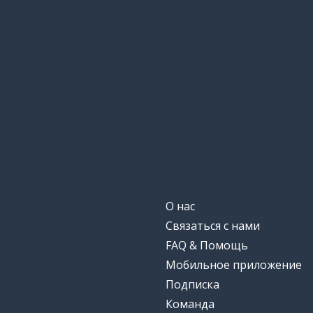
политик
der Politiker; die Politikerin
политический
politisch
полиция
die Polizei
полицейский
der Polizist; die Polizistin
популярный
populär
кошелек
das Portemonnaie
О нас
Связаться с нами
позитивный
positiv
FAQ & Помощь
Мобильное приложение
почта; почтов
die Post
Подписка
Команда