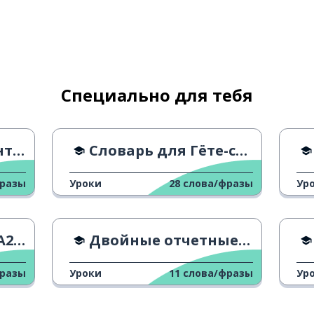
снительный
вой дом
Специально для тебя
ания
Словарь для Гёте-сертификата A1 - M
фразы
Уроки
28
слова/фразы
Ур
век
ональный
ствие
Двойные отчетные карточки
фразы
Уроки
11
слова/фразы
Ур