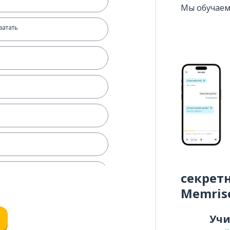
Мы обучаем
ватать
й
секрет
Memris
Уч