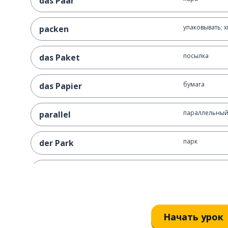
das Paar
упаковывать; х
packen
посылка
das Paket
бумага
das Papier
параллельны
parallel
парк
der Park
парковаться
parken
партнёр
der Partner; die Partnerin
Начать урок
вечеринка