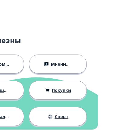
лезны
ство
Мнения и убеждения
ния
Покупки
жизнь
Спорт