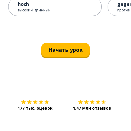
hoch
gege
высокий; длинный
против
Начать урок
Загрузить из
App Store
Уст
177 тыс. оценок
1,47 млн отзывов