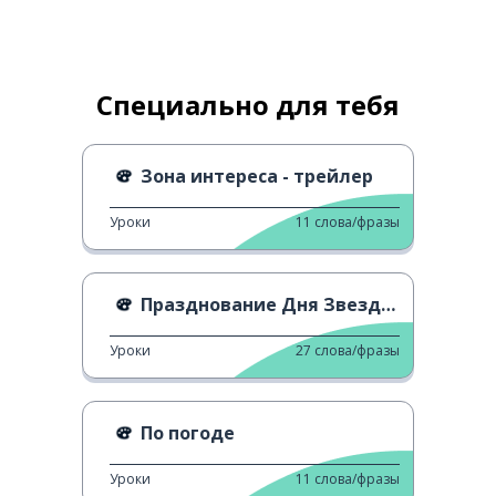
Специально для тебя
Зона интереса - трейлер
Уроки
11
слова/фразы
Празднование Дня Звездных Войн
Уроки
27
слова/фразы
По погоде
Уроки
11
слова/фразы