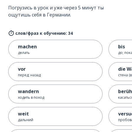
Погрузись в урок и уже через 5 минут ты
ощутишь себя в Германии.
слов/фраз к обучению: 34
machen
bis
делать
до; пок
vor
die W
перед; назад
стена (
wandern
berüh
ходить в поход
касатьс
weit
versu
дальний
пробов