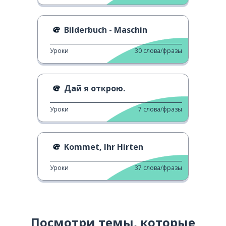
Bilderbuch - Maschin
Уроки
30
слова/фразы
Дай я открою.
Уроки
7
слова/фразы
Kommet, Ihr Hirten
Уроки
37
слова/фразы
Посмотри темы, которые