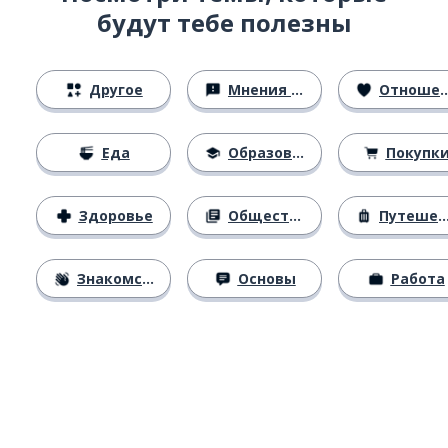
будут тебе полезны
Другое
Мнения и убеждения
Отношения
Еда
Образование
Покупк
Здоровье
Общество
Путешествия
Знакомство
Основы
Работа
Загрузить из
App Store
Уст