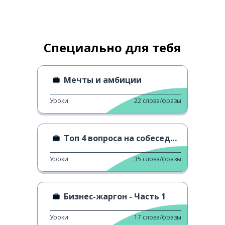
Специально для тебя
Мечты и амбиции
Уроки
22
слова/фразы
Топ 4 вопроса на собеседовании на работу
Уроки
35
слова/фразы
Бизнес-жаргон - Часть 1
Уроки
17
слова/фразы