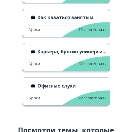
Как казаться занятым
Уроки
15
слова/фразы
Карьера, бросив университет
Уроки
32
слова/фразы
Офисные слухи
Уроки
22
слова/фразы
Посмотри темы, которые