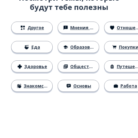
будут тебе полезны
Другое
Мнения и убеждения
Отношения
Еда
Образование
Покупк
Здоровье
Общество
Путешествия
Знакомство
Основы
Работа
Загрузить из
App Store
Уст