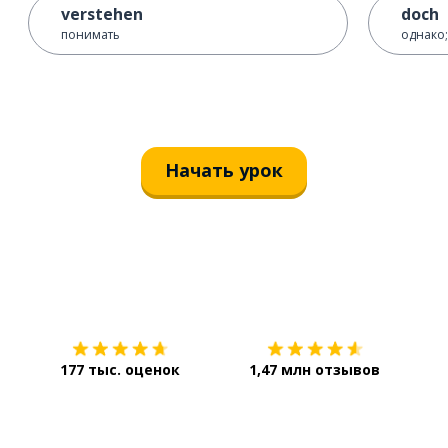
verstehen
doch
понимать
однако;
Начать урок
Загрузить из
App Store
Уст
177 тыс. оценок
1,47 млн отзывов