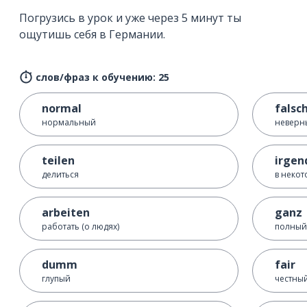
Погрузись в урок и уже через 5 минут ты
ощутишь себя в Германии.
слов/фраз к обучению: 25
normal
falsc
нормальный
неверн
teilen
irgen
делиться
в некот
arbeiten
ganz
работать (о людях)
полный;
dumm
fair
глупый
честный