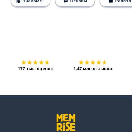
Знакомство
Основы
Работа
Загрузить из
App Store
Уст
177 тыс. оценок
1,47 млн отзывов