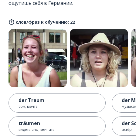
ощутишь себя в Германии.
слов/фраз к обучению: 22
der Traum
der M
сон; мечта
музыка
träumen
der S
видеть сны; мечтать
актёр