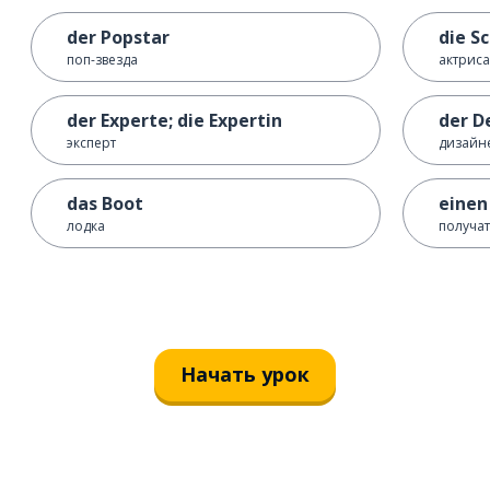
der Popstar
die S
поп-звезда
актриса
der Experte; die Expertin
der D
эксперт
дизайн
das Boot
einen
лодка
получа
Начать урок