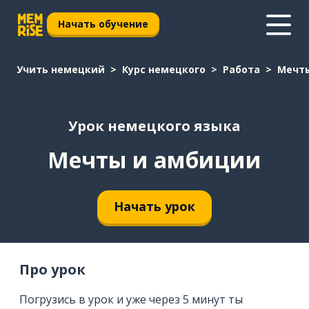
Начать обучение
Учить немецкий
Курс немецкого
Работа
Мечт
Урок немецкого языка
Мечты и амбиции
Начать урок
Про урок
Погрузись в урок и уже через 5 минут ты