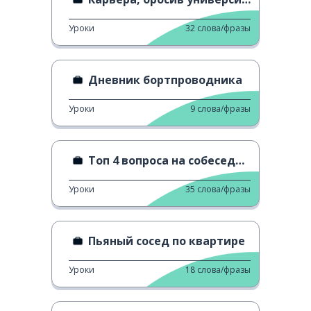
Уроки
32
слова/фразы
Дневник бортпроводника
Уроки
9
слова/фразы
Топ 4 вопроса на собеседовании на работу
Уроки
35
слова/фразы
Пьяный сосед по квартире
Уроки
18
слова/фразы