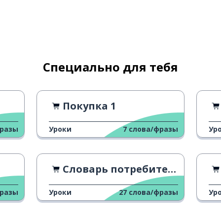
Специально для тебя
Покупка 1
фразы
Уроки
7
слова/фразы
Ур
Словарь потребительских привычек
фразы
Уроки
27
слова/фразы
Ур