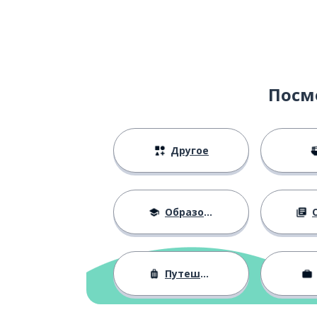
Посм
Другое
Образование
О
Путешествия