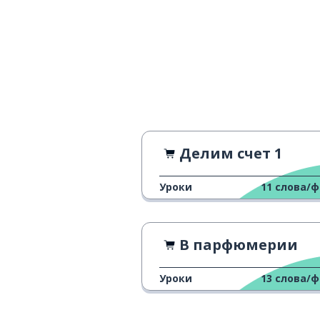
Делим счет 1
Уроки
11
слова/
В парфюмерии
Уроки
13
слова/