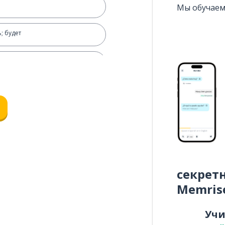
Мы обучаем
ь; будет
редъявлять
 существительным)
секрет
твенно
Memris
Уч