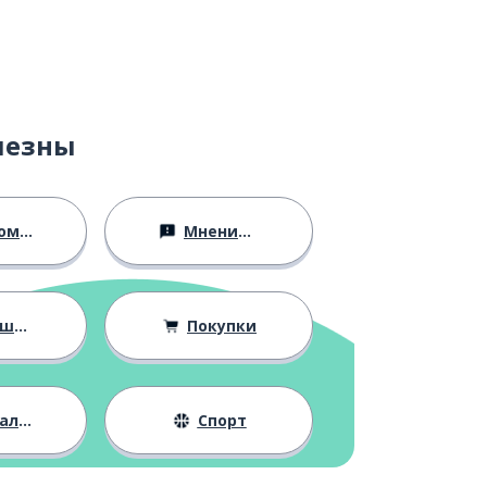
лезны
ство
Мнения и убеждения
ния
Покупки
жизнь
Спорт