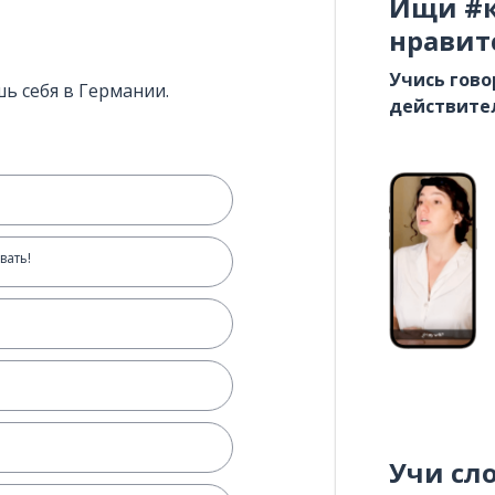
Ищи #к
нравит
Учись гово
шь себя в Германии.
действите
вать!
Учи сл