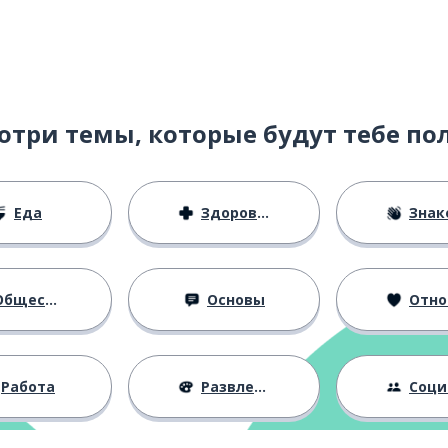
отри темы, которые будут тебе по
Еда
Здоровье
Знаком
бщество
Основы
Отноше
Работа
Развлечения
Социальная 