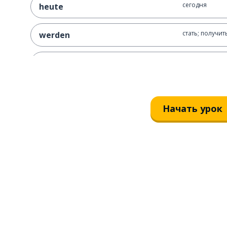
сегодня
heute
стать; получит
werden
показывать; п
zeigen
как
wie
Начать урок
эти; те (перед
diese
нуждаться
brauchen
только; единс
nur