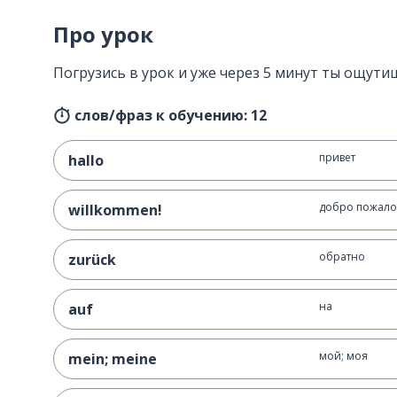
Про урок
Погрузись в урок и уже через 5 минут ты ощути
слов/фраз к обучению: 12
привет
hallo
добро пожало
willkommen!
обратно
zurück
на
auf
мой; моя
mein; meine