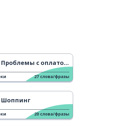
Проблемы с оплатой в Германии
оки
27
слова/фразы
Шоппинг
оки
20
слова/фразы