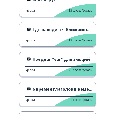
Уроки
13
слова/фразы
Где находится ближайший супермаркет?
Уроки
13
слова/фразы
Предлог "vor" для эмоций
Уроки
21
слова/фразы
6 времен глаголов в немецком языке.
Уроки
24
слова/фразы