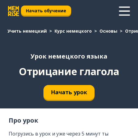
Начать обучение
Учить немецкий
Курс немецкого
Основы
Отри
Урок немецкого языка
Отрицание глагола
Начать урок
Про урок
Погрузись в урок и уже через 5 минут ты