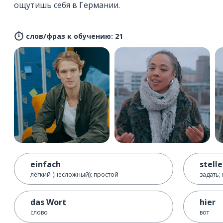
ощутишь себя в Германии.
слов/фраз к обучению: 21
einfach
stell
лёгкий (несложный); простой
задать;
das Wort
hier
слово
вот