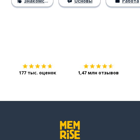
Знакомство
Основы
Работа
Загрузить из
App Store
Уст
177 тыс. оценок
1,47 млн отзывов