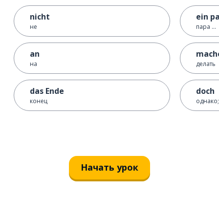
nicht
ein pa
не
пара ...
an
mach
на
делать
das Ende
doch
конец
однако;
Начать урок