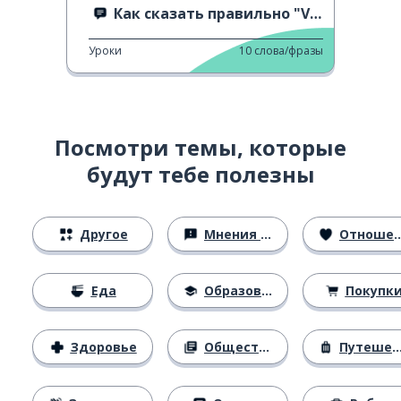
Как сказать правильно "Vögeln vs Vögel"
Уроки
10
слова/фразы
Посмотри темы, которые
будут тебе полезны
Другое
Мнения и убеждения
Отношения
Еда
Образование
Покупк
Здоровье
Общество
Путешествия