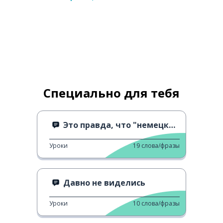
Специально для тебя
Это правда, что "немецкий звучит грубо"?
Уроки
19
слова/фразы
Давно не виделись
Уроки
10
слова/фразы