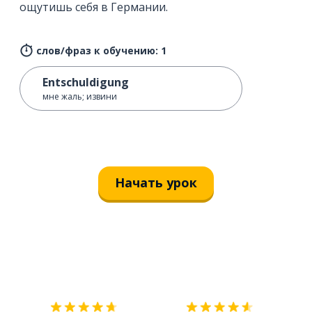
ощутишь себя в Германии.
слов/фраз к обучению: 1
Entschuldigung
мне жаль; извини
Начать урок
Загрузить из
App Store
Уст