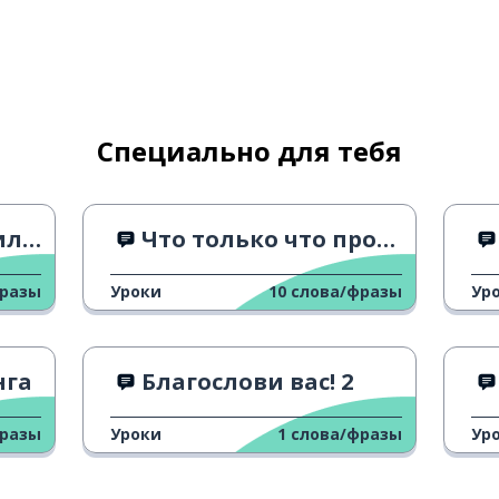
Специально для тебя
gel"
Что только что произошло
фразы
Уроки
10
слова/фразы
Ур
нга
Благослови вас! 2
фразы
Уроки
1
слова/фразы
Ур