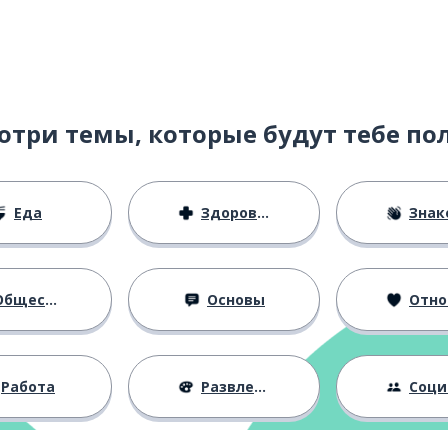
отри темы, которые будут тебе по
Еда
Здоровье
Знаком
бщество
Основы
Отноше
Работа
Развлечения
Социальная 