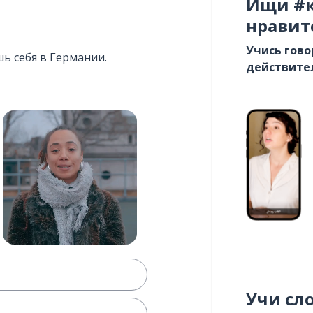
Ищи #к
нравит
Учись гово
шь себя в Германии.
действите
Учи сл