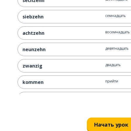
sechzehn
семнадцать
siebzehn
восемнадцать
achtzehn
девятнадцать
neunzehn
двадцать
zwanzig
прийти
kommen
где?
wo?
ты (есть)
du bist
Начать урок