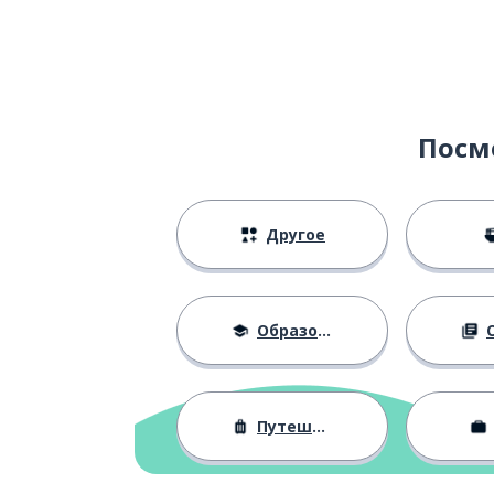
Посм
Другое
Образование
О
Путешествия