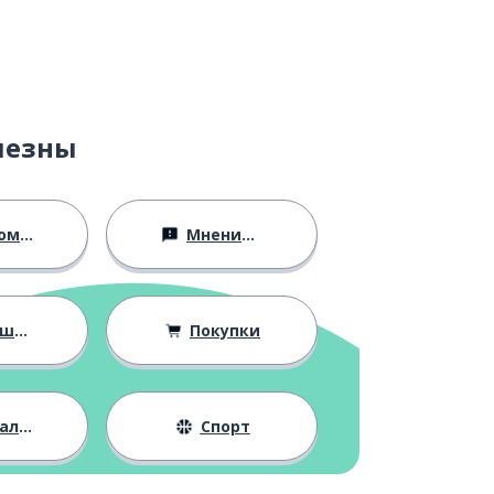
лезны
ство
Мнения и убеждения
ния
Покупки
жизнь
Спорт