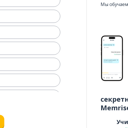
Мы обучаем
секрет
Memris
Уч