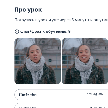
Про урок
Погрузись в урок и уже через 5 минут ты ощути
слов/фраз к обучению: 9
пятнадцать
fünfzehn
шестнадцать