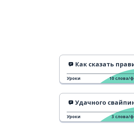
Как сказать правильно "Vögeln vs Vö
Уроки
10
слова/
Удачного свайпи
Уроки
3
слова/