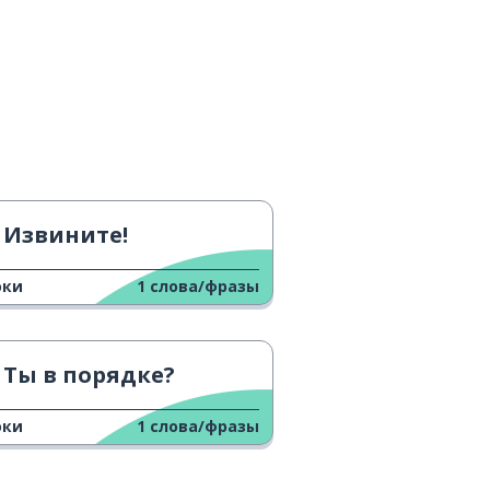
Извините!
оки
1
слова/фразы
Ты в порядке?
оки
1
слова/фразы