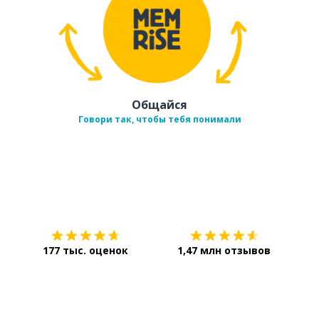
Общайся
Говори так, чтобы тебя понимали
Загрузить из
App Store
Уст
177 тыс. оценок
1,47 млн отзывов