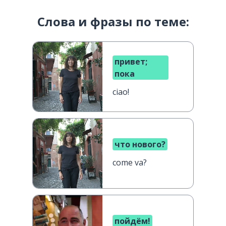
Слова и фразы по теме:
привет;
пока
ciao!
что нового?
come va?
пойдём!