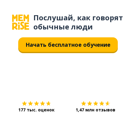
Послушай, как говорят
обычные люди
Начать бесплатное обучение
Загрузить из
App Store
Уст
177 тыс. оценок
1,47 млн отзывов