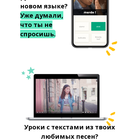
новом языке?
Уже думали,
что ты не
спросишь.
Уроки с текстами из твоих
любимых песен?