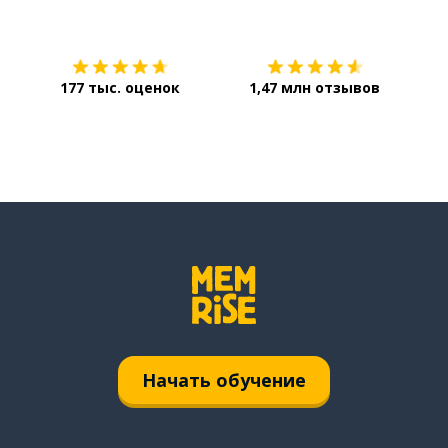
Загрузить из
App Store
Уст
177 тыс. оценок
1,47 млн отзывов
Начать обучение