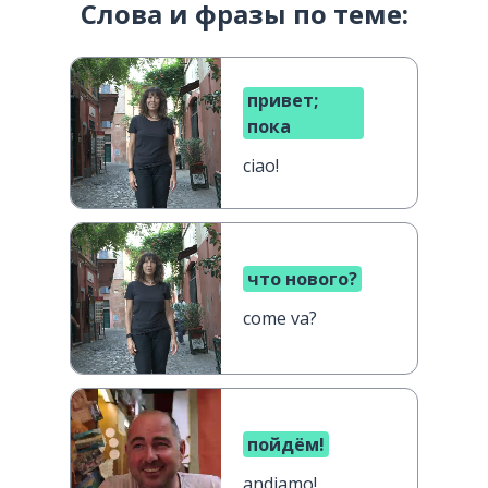
Слова и фразы по теме:
привет;
пока
ciao!
что нового?
come va?
пойдём!
andiamo!