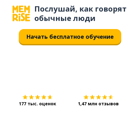
Послушай, как говорят
обычные люди
Начать бесплатное обучение
Загрузить из
App Store
Уст
177 тыс. оценок
1,47 млн отзывов